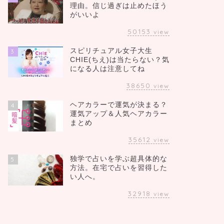
理由。信じ過ぎは止めたほう
がいいよ
50153
view
スピリチュアル女子大生
3
CHIE(ちえ)は当たらない？気
になる人は注意してね
38650
view
ヘアカラーで運気が決まる？
4
運気アップ＆人気ヘアカラー
まとめ
35612
view
独学で占いを学ぶ超具体的な
5
方法。在宅で占いを習得した
い人へ。
32918
view