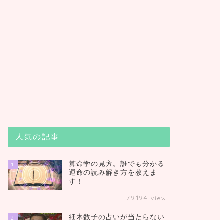
人気の記事
算命学の見方。誰でも分かる
1
運命の読み解き方を教えま
す！
79194
view
細木数子の占いが当たらない
2