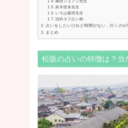
織田ジョアン先生
鈴木悟未先生
いろは森田先生
旧約ヨブ占い師
占いをしたいけれど時間がない…行くのが
まとめ
松阪の占いの特徴は？当