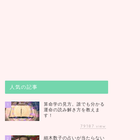
人気の記事
算命学の見方。誰でも分かる
1
運命の読み解き方を教えま
す！
79187
view
細木数子の占いが当たらない
2