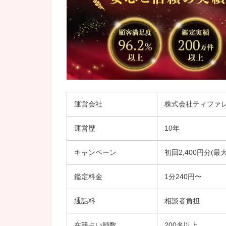
運営会社
株式会社ティファ
運営歴
10年
キャンペーン
初回2,400円分(最
鑑定料金
1分240円〜
通話料
相談者負担
在籍占い師数
200名以上