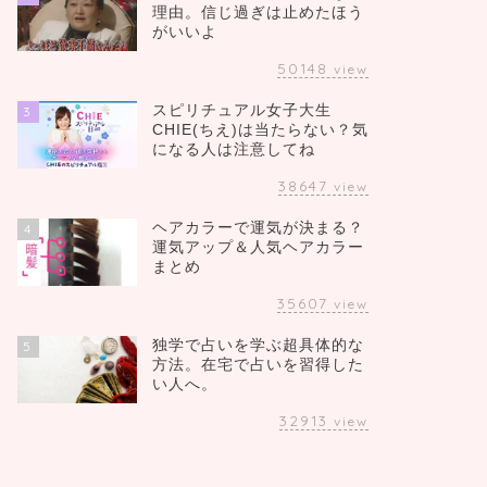
理由。信じ過ぎは止めたほう
がいいよ
50148
view
スピリチュアル女子大生
3
CHIE(ちえ)は当たらない？気
になる人は注意してね
38647
view
ヘアカラーで運気が決まる？
4
運気アップ＆人気ヘアカラー
まとめ
35607
view
独学で占いを学ぶ超具体的な
5
方法。在宅で占いを習得した
い人へ。
32913
view