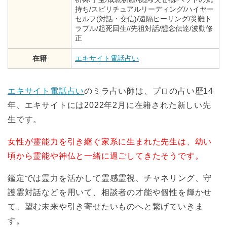
持ち/スピリチュアルリーディング/ハイヤー
セルフ(対話・交信)/遠隔ヒーリング/災難ト
ラブル/起死回生//先祖対話/想念伝達/波動修
正
在籍
エキサイト電話占い
エキサイト電話占い
のミラ占い師は、プロの占い歴14
年、エキサイトには2022年2月に在籍された新しい先
生です。
女性が霊能力を引き継ぐ家系に生まれた先生は、幼い
頃から霊能や神仏と一緒に過ごしてきたそうです。
鑑定では霊力を活かして霊感霊視、チャネリング、守
護霊対話などを用いて、相談者の才能や個性を輝かせ
て、望む未来や引き寄せたいものへと繋げていきま
す。