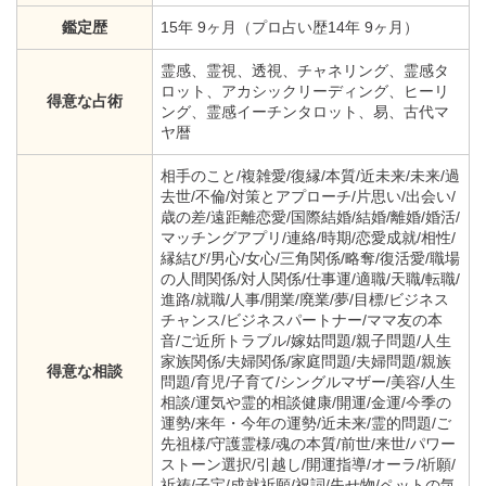
鑑定歴
15年 9ヶ月（プロ占い歴14年 9ヶ月）
霊感、霊視、透視、チャネリング、霊感タ
ロット、アカシックリーディング、ヒーリ
得意な占術
ング、霊感イーチンタロット、易、古代マ
ヤ暦
相手のこと/複雑愛/復縁/本質/近未来/未来/過
去世/不倫/対策とアプローチ/片思い/出会い/
歳の差/遠距離恋愛/国際結婚/結婚/離婚/婚活/
マッチングアプリ/連絡/時期/恋愛成就/相性/
縁結び/男心/女心/三角関係/略奪/復活愛/職場
の人間関係/対人関係/仕事運/適職/天職/転職/
進路/就職/人事/開業/廃業/夢/目標/ビジネス
チャンス/ビジネスパートナー/ママ友の本
音/ご近所トラブル/嫁姑問題/親子問題/人生
家族関係/夫婦関係/家庭問題/夫婦問題/親族
得意な相談
問題/育児/子育て/シングルマザー/美容/人生
相談/運気や霊的相談健康/開運/金運/今季の
運勢/来年・今年の運勢/近未来/霊的問題/ご
先祖様/守護霊様/魂の本質/前世/来世/パワー
ストーン選択/引越し/開運指導/オーラ/祈願/
祈祷/子宝/成就祈願/祝詞/失せ物/ペットの気