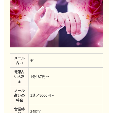
メール
有
占い
電話占
いの料
1分187円〜
金
メール
占いの
1通／3000円～
料金
営業時
24時間