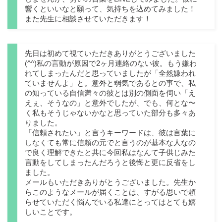
響くといいなと願って、気持ちを込めてみました！
また先生に相談させていただきます！
先日は初めて視ていただきありがとうございました
(^^)私の言動が原因で2ヶ月連絡のない彼。もう嫌わ
れてしまったんだと思っていましたが「全然嫌われ
ていませんよ」と。意外と弱気であるとの事で、私
の知っている自信満々の彼とは別の側面を伺い「え
えぇ、そうなの」と意外でしたが、でも、何とな〜
く私もそうじゃないかなと思っていた部分も多々あ
りました。
「信頼されたい」と言うキーワードは、彼は言葉に
しなくても常に信頼の元でと言うのが基本な人なの
で良く理解できたと共に今回私はなんて子供じみた
言動をしてしまったんだろうと後悔と更に反省をし
ました。
メールもいただきありがとうございました。先生か
らこのようなメールが届くことは、すがる思いで頼
らせていただく悩んでいる私達にとってはとても嬉
しいことです。