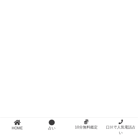
10分無料鑑定
口ｺﾐで人気電話占
HOME
占い
い