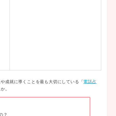
決や成就に導くことを最も大切にしている「
電話占
んか。
の？