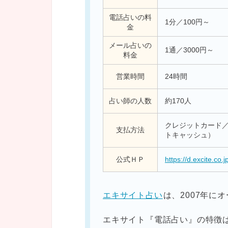
電話占いの料
1分／100円～
金
メール占いの
1通／3000円～
料金
営業時間
24時間
占い師の人数
約170人
クレジットカード／ W
支払方法
トキャッシュ）
公式ＨＰ
https://d.excite.co.j
エキサイト占い
は、2007年に
エキサイト『電話占い』の特徴