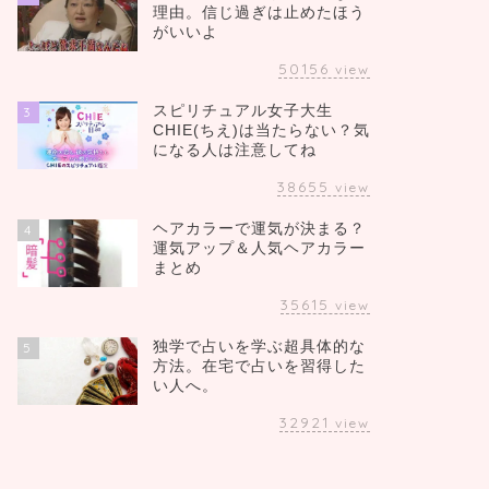
理由。信じ過ぎは止めたほう
がいいよ
50156
view
スピリチュアル女子大生
3
CHIE(ちえ)は当たらない？気
になる人は注意してね
38655
view
ヘアカラーで運気が決まる？
4
運気アップ＆人気ヘアカラー
まとめ
35615
view
独学で占いを学ぶ超具体的な
5
方法。在宅で占いを習得した
い人へ。
32921
view