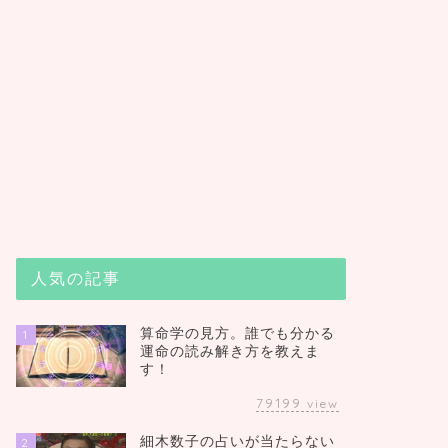
人気の記事
算命学の見方。誰でも分かる
1
運命の読み解き方を教えま
す！
79199
view
細木数子の占いが当たらない
2