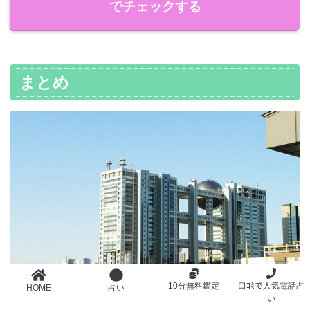
でチェックする
まとめ
10分無料鑑定
口ｺﾐで人気電話占
HOME
占い
い
以上、お台場で有名な占いサロンとその特徴について