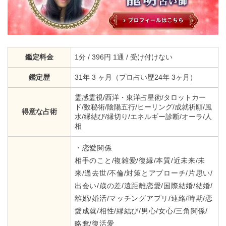
鑑定料金
1分 / 396円 1通 / 受け付けない
鑑定歴
31年 3 ヶ月（プロ占い歴24年 3ヶ月）
霊感霊視/西洋・東洋占星術/タロットカー
ド/数秘術/陰陽五行/ヒーリング/成就祈願/風
得意な占術
水/縁結び/縁切り/エネルギー診断/オーラ/人
相
・恋愛関係
相手のこと/複雑愛/復縁/本質/近未来/未
来/過去世/不倫/対策とアプローチ/片思い/
出会い/歳の差/遠距離恋愛/国際結婚/結婚/
離婚/婚活/マッチングアプリ/連絡/時期/恋
愛成就/相性/縁結び/男心/女心/三角関係/
略奪/復活愛