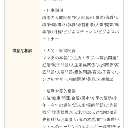
・仕事関係
職場の人間関係/対人関係/仕事運/適職/天
職/転職/進路/就職/経営相談/人事/開業/廃
業/夢/目標/ビジネスチャンス/ビジネスパ
ートナー
得意な相談
・人間・家庭関係
ママ友の本音/ご近所トラブル/嫁姑問題/
妊活/親子問題/人生家族関係/夫婦関係/家
庭問題/夫婦問題/親族問題/育児/子育て/シ
ングルマザー/相続関係/美容/人生相談
・運気や霊的相談
方位/健康/開運/金運/風水/今季の運勢/来
年・今年の運勢/近未来/霊的問題/ご先祖
様/守護霊様思念伝達/想念伝達/波動修正
先祖対話/お墓参り/魂の本質/前世/来世/ペ
ットへのヒーリング/エネルギー調整/チャ