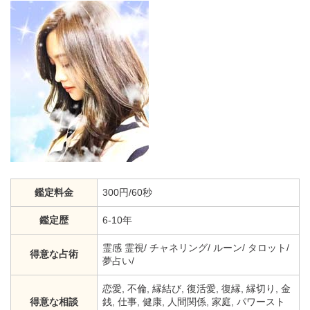
鑑定料金
300円/60秒
鑑定歴
6-10年
霊感 霊視/ チャネリング/ ルーン/ タロット/
得意な占術
夢占い/
恋愛, 不倫, 縁結び, 復活愛, 復縁, 縁切り, 金
得意な相談
銭, 仕事, 健康, 人間関係, 家庭, パワースト