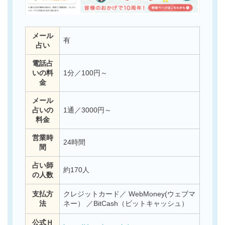
メール
有
占い
電話占
いの料
1分／100円～
金
メール
占いの
1通／3000円～
料金
営業時
24時間
間
占い師
約170人
の人数
支払方
クレジットカード／ WebMoney(ウェブマ
法
ネー） ／BitCash（ビットキャッシュ）
公式Ｈ