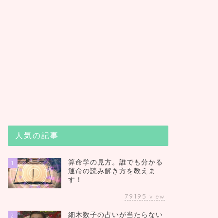
人気の記事
算命学の見方。誰でも分かる
1
運命の読み解き方を教えま
す！
79195
view
細木数子の占いが当たらない
2