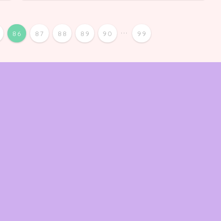
...
86
87
88
89
90
99