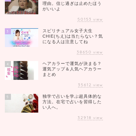
理由。信じ過ぎは止めたほう
がいいよ
50153
view
スピリチュアル女子大生
3
CHIE(ちえ)は当たらない？気
になる人は注意してね
38650
view
ヘアカラーで運気が決まる？
4
運気アップ＆人気ヘアカラー
まとめ
35612
view
独学で占いを学ぶ超具体的な
5
方法。在宅で占いを習得した
い人へ。
32918
view