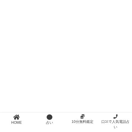
10分無料鑑定
口ｺﾐで人気電話占
HOME
占い
い