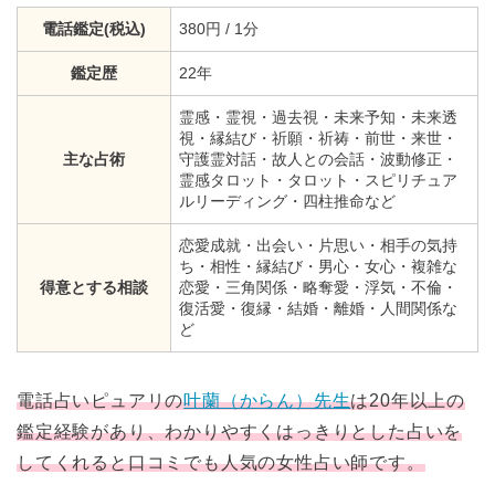
電話鑑定(税込)
380円 / 1分
鑑定歴
22年
霊感・霊視・過去視・未来予知・未来透
視・縁結び・祈願・祈祷・前世・来世・
主な占術
守護霊対話・故人との会話・波動修正・
霊感タロット・タロット・スピリチュア
ルリーディング・四柱推命など
恋愛成就・出会い・片思い・相手の気持
ち・相性・縁結び・男心・女心・複雑な
得意とする相談
恋愛・三角関係・略奪愛・浮気・不倫・
復活愛・復縁・結婚・離婚・人間関係な
ど
電話占いピュアリの
叶蘭（からん）先生
は20年以上の
鑑定経験があり、わかりやすくはっきりとした占いを
してくれると口コミでも人気の女性占い師です。