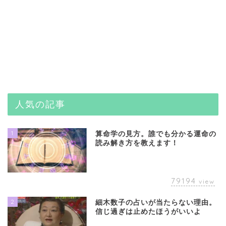
人気の記事
1
算命学の見方。誰でも分かる運命の
読み解き方を教えます！
79194
view
2
細木数子の占いが当たらない理由。
信じ過ぎは止めたほうがいいよ