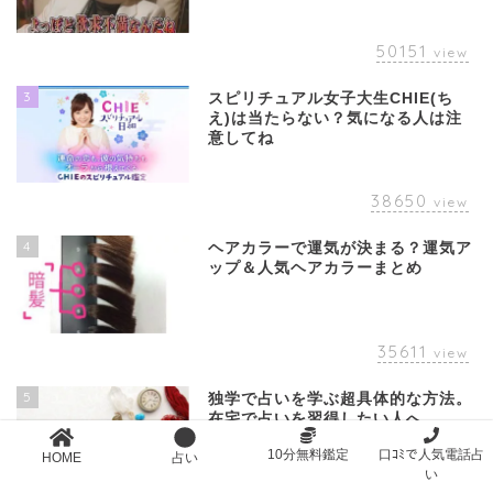
50151
view
3
スピリチュアル女子大生CHIE(ち
え)は当たらない？気になる人は注
意してね
38650
view
4
ヘアカラーで運気が決まる？運気ア
ップ＆人気ヘアカラーまとめ
35611
view
5
独学で占いを学ぶ超具体的な方法。
在宅で占いを習得したい人へ。
10分無料鑑定
口ｺﾐで人気電話占
HOME
占い
い