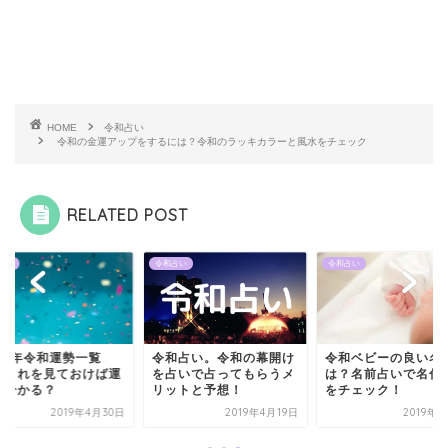
HOME
令和占い
令和の金運アップをするには？令和のラッキカラーと風水をチェック
RELATED POST
占い
令和占い
令和占い
019年令和運勢一覧
令和占い。令和の幕開け
令和ベビーの良い名
！これを見ておけば運
を占いで占ってもらうメ
は？名前占いで名付
が分かる？
リットと予想！
をチェック！
2019年4月30日
2019年4月19日
2019年