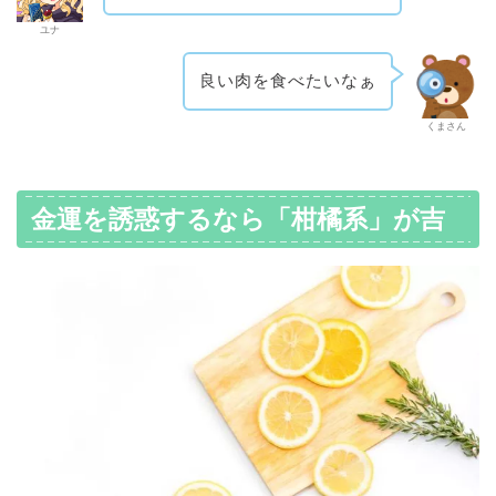
ユナ
良い肉を食べたいなぁ
くまさん
金運を誘惑するなら「柑橘系」が吉