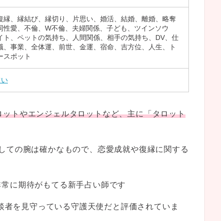
復縁、縁結び、縁切り、片思い、婚活、結婚、離婚、略奪
同性愛、不倫、W不倫、夫婦関係、子ども、ツインソウ
イト、ペットの気持ち、人間関係、相手の気持ち、DV、仕
職、事業、全体運、前世、金運、宿命、吉方位、人生、ト
ースポット
占い
感タロットやエンジェルタロットなど、主に「タロット
としての腕は確かなもので、恋愛成就や復縁に関する
非常に期待がもてる新手占い師です
相談者を見守っている守護天使だと評価されていま