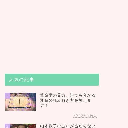
人気の記事
算命学の見方。誰でも分かる
1
運命の読み解き方を教えま
す！
79194
view
細木数子の占いが当たらない
2