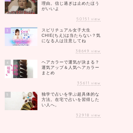
理由。信じ過ぎは止めたほう
がいいよ
50151
view
スピリチュアル女子大生
3
CHIE(ちえ)は当たらない？気
になる人は注意してね
38649
view
ヘアカラーで運気が決まる？
4
運気アップ＆人気ヘアカラー
まとめ
35611
view
独学で占いを学ぶ超具体的な
5
方法。在宅で占いを習得した
い人へ。
32918
view