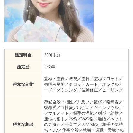
鑑定料金
230円/分
鑑定歴
1~2年
霊感・霊視／透視／霊聴／霊感タロット／
得意な占術
宿曜占星術／タロットカード／オラクルカ
ード／ダウジング／波動修正／ヒーリング
恋愛全般／相性／片想い／復縁／略奪愛／
複雑愛／同性愛／出会い／ツインソウル／
ソウルメイト／相手の浮気／婚期／結婚／
運命の相手／不倫／W不倫／離婚／ペット
得意な相談
の気持ち／子育て／人間関係／相手の気持
ち／DV／仕事全般／就職・適職・天職／転