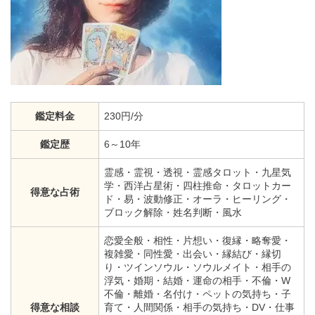
鑑定料金
230円/分
鑑定歴
6～10年
霊感・霊視・透視・霊感タロット・九星気
学・西洋占星術・四柱推命・タロットカー
得意な占術
ド・易・波動修正・オーラ・ヒーリング・
ブロック解除・姓名判断・風水
恋愛全般・相性・片想い・復縁・略奪愛・
複雑愛・同性愛・出会い・縁結び・縁切
り・ツインソウル・ソウルメイト・相手の
浮気・婚期・結婚・運命の相手・不倫・W
不倫・離婚・名付け・ペットの気持ち・子
得意な相談
育て・人間関係・相手の気持ち・DV・仕事