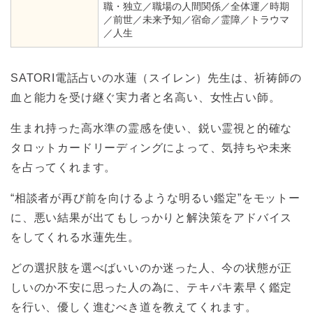
職・独立／職場の人間関係／全体運／時期
／前世／未来予知／宿命／霊障／トラウマ
／人生
SATORI電話占いの水蓮（スイレン）先生は、祈祷師の
血と能力を受け継ぐ実力者と名高い、女性占い師。
生まれ持った高水準の霊感を使い、鋭い霊視と的確な
タロットカードリーディングによって、気持ちや未来
を占ってくれます。
“相談者が再び前を向けるような明るい鑑定”をモットー
に、悪い結果が出てもしっかりと解決策をアドバイス
をしてくれる水蓮先生。
どの選択肢を選べばいいのか迷った人、今の状態が正
しいのか不安に思った人の為に、テキパキ素早く鑑定
を行い、優しく進むべき道を教えてくれます。