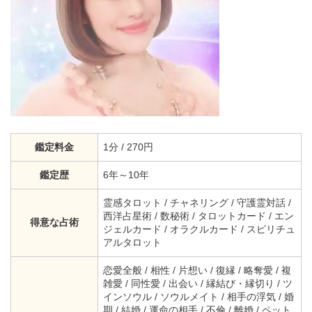
鑑定料金
1分 / 270円
鑑定歴
6年～10年
霊感タロット / チャネリング / 守護霊対話 /
西洋占星術 / 数秘術 / タロットカード / エン
得意な占術
ジェルカード / オラクルカード / スピリチュ
アルタロット
恋愛全般 / 相性 / 片想い / 復縁 / 略奪愛 / 複
雑愛 / 同性愛 / 出会い / 縁結び・縁切り / ツ
インソウル / ソウルメイト / 相手の浮気 / 婚
期 / 結婚 / 運命の相手 / 不倫 / 離婚 / ペット