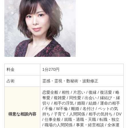
料金
1分270円
占術
霊感・霊視・数秘術・波動修正
恋愛全般 / 相性 / 片思い / 復縁 / 復活愛 / 略
奪愛 / 複雑愛 / 同性愛 / 出会い / 縁結び・縁
切り / 相手の浮気 / 婚期 / 結婚 / 運命の相手
/ 不倫 / W不倫 / 離婚 / 名付け / ペットの気
得意な相談内容
持ち / 子育て / 人間関係 / 相手の気持ち / DV
/ 仕事全般 / 就職・適職・天職 / 転職・独立
/ 職場の人間関係 / 事業・経営相談 / 全体運