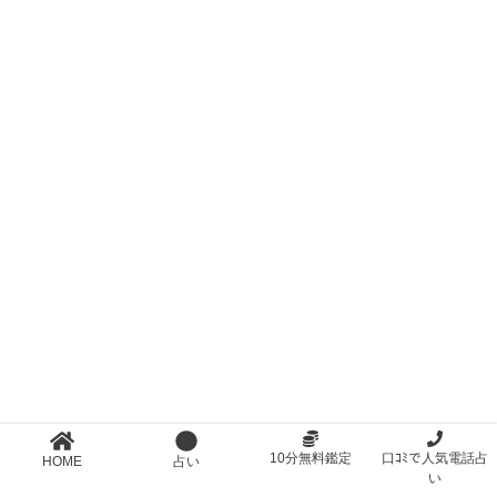
10分無料鑑定
口ｺﾐで人気電話占
HOME
占い
い