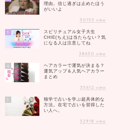
理由。信じ過ぎは止めたほう
がいいよ
50153
view
スピリチュアル女子大生
3
CHIE(ちえ)は当たらない？気
になる人は注意してね
38650
view
ヘアカラーで運気が決まる？
4
運気アップ＆人気ヘアカラー
まとめ
35612
view
独学で占いを学ぶ超具体的な
5
方法。在宅で占いを習得した
い人へ。
32918
view