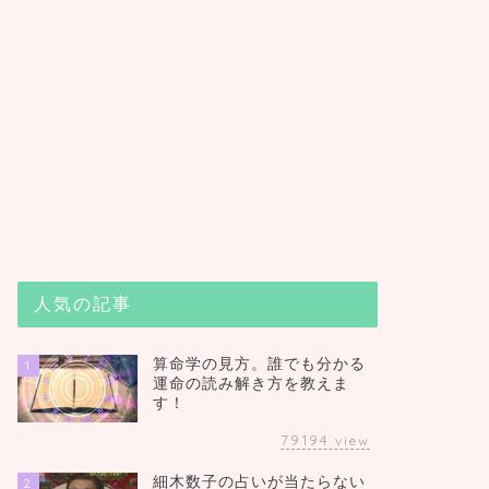
人気の記事
算命学の見方。誰でも分かる
1
運命の読み解き方を教えま
す！
79194
view
細木数子の占いが当たらない
2