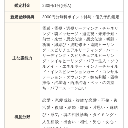
鑑定料金
330円/1分(税込)
新規登録特典
3000円分無料ポイント付与・優先予約鑑定
霊感・霊視・透視リーディング・チャネリ
ング・魂メッセージ・過去視・未来予知・
前世・来世・思念伝達・想念伝達・祈願・
祈祷・縁結び・波動修正・遠隔ヒーリン
グ・スピリチュアルリーディング・ハート
リーディング・スピリチュアルヒーリン
主な霊能力
グ・レイキヒーリング・パワー注入・ソウ
ルメイト・エネルギー・インナーチャイル
ド・インスピレーションカード・コンサル
テーション・ダウジング・姓名判断・四柱
推命・占星術・西洋占術・ペットの気持
ち・パワーストーン占い
恋愛・恋愛成就・複雑な恋愛・不倫・復
活愛・復縁・結婚・離婚・片思い・縁結
び・浮気・魂の相性診断・タイミング・
得意分野
人生相談・出会い・相性・男心・女心・