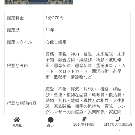
鑑定料金
1分270円
鑑定歴
11年
鑑定スタイル
心優し鑑定
霊感・霊視・神力・透視・未来透視・未来
予知・融合占術・縁結び・祈願・波動修
得意な占術
正・思念伝達・想念伝達・霊感タロットカ
ード・タロットカード・西洋占術・占星
術・数秘術・夢診断など
恋愛・不倫・浮気・片想い・復縁・縁結
び・金運・複雑な恋愛・略奪愛・復活愛・
結婚・別れ・離婚・異性との相性・人生相
得意な相談内容
談・家族関係・相手の気持ち・育児・シン
グルマザーのお悩み・人間関係・家庭問
題・夫婦問題など
10分無料鑑定
口ｺﾐで人気電話占
HOME
占い
い