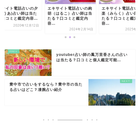
キサイト電話占いの絢
エキサイト電話占いの弥
エキサイト電話占い
（はるこ）占い師は当
楽（みらく）占い師は当
明(ゆうあ)占い師は
る？口コミと鑑定内
たる？口コミと鑑定内
る？口コミと鑑定内容
..
容...
2020年12
2024年2月14日
2025年2月1日
youtuber占い師の鳳万里香さんの占い
は当たる？口コミと個人鑑定可能...
豊中市で占いをするなら？豊中市の当た
る占いはどこ？凄腕占い紹介