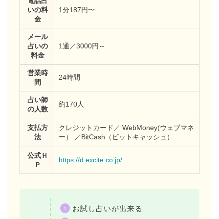
電話占
いの料
1分187円〜
金
メール
占いの
1通／3000円～
料金
営業時
24時間
間
占い師
約170人
の人数
支払方
クレジットカード／ WebMoney(ウェブマネ
法
ー） ／BitCash（ビットキャッシュ）
公式Ｈ
https://d.excite.co.jp/
Ｐ
お試し占いが出来る