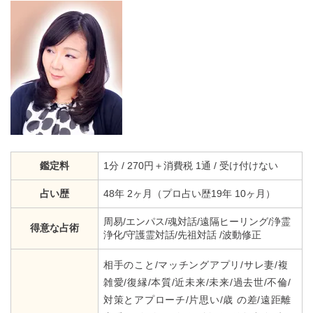
鑑定料
1分 / 270円＋消費税 1通 / 受け付けない
占い歴
48年 2ヶ月（プロ占い歴19年 10ヶ月）
周易/エンパス/魂対話/遠隔ヒーリング/浄霊
得意な占術
浄化/守護霊対話/先祖対話 /波動修正
相手のこと/マッチングアプリ/サレ妻/複
雑愛/復縁/本質/近未来/未来/過去世/不倫/
対策とアプローチ/片思い/歳 の差/遠距離