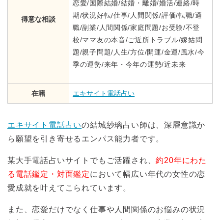
恋愛/国際結婚/結婚・離婚/婚活/連絡/時
期/状況好転/仕事/人間関係/評価/転職/適
得意な相談
職/副業/人間関係/家庭問題/お受験/不登
校/ママ友の本音/ご近所トラブル/嫁姑問
題/親子問題/人生/方位/開運/金運/風水/今
季の運勢/来年・今年の運勢/近未来
在籍
エキサイト電話占い
エキサイト電話占い
の結城紗璃占い師は、深層意識か
ら願望を引き寄せるエンパス能力者です。
某大手電話占いサイトでもご活躍され、
約20年にわた
る電話鑑定・対面鑑定
において幅広い年代の女性の恋
愛成就を叶えてこられています。
また、恋愛だけでなく仕事や人間関係のお悩みの状況