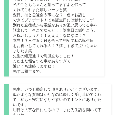
私のこともちゃんと想ってますよと仰って
くれてこれまた嬉しいーッと笑
翌日、彼と急遽会う事になり…色々お話し
できてプチデート！でも誕生日には触れてこず…
別れた直後彼から電話がありお互い思ってる事を
話出して、そこでなんと！！誕生日ご飯行こう、
お祝いしようと！！えええ！なになに！？
本当！？三年近く付き合って初めて私の誕生日
をお祝いしてくれるの！？嬉しすぎて泣いちゃい
ましたよ笑
先生の鑑定通りで鳥肌立ちました！
まだまだ報告する事がありすぎて
近いうち連絡しますね！
先ずは報告まで。
先生、いつも鑑定して頂きありがとうございます。
似たような質問ばかりなのに優しく受け止めてくれ
て、私も不安定になりやすいのでホントにありがた
いです。
明日は大事な日になるので、また先生話を聞いて下
さいね。