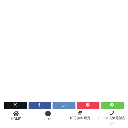
10分無料鑑定
口ｺﾐで人気電話占
HOME
占い
い