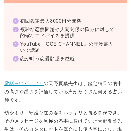
初回鑑定最大8000円分無料
複雑な恋愛問題や人間関係の悩みに対して
的確なアドバイスを提供
YouTube『GGE CHANNEL』の守護霊占
いで話題
恋が叶う恋愛願望を成就
電話占いピュアリ
の天野夏葉先生は、鑑定結果の的中
の高さや鋭さを評価している声がたくさん伺える占い
師です。
幼少より、守護存在の姿をハッキリと視る事ができ、
そのメッセージを見極める事に長けていた天野夏葉先
生は、その力をタロットを媒介にし使う事により、現