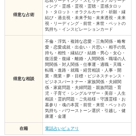
恋就リーディング・スピリチュアルリーデ
ィング・霊感・霊視・霊聴・霊感タロッ
ト・タロット・オラクルカード・祈願・縁
得意な占術
結び・過去視・未来予知・未来透視・未来
視・リーディング・前世・来世・ペットの
気持ち・インスピレーションカード
不倫・浮気・複雑な恋愛・三角関係・略奪
愛・恋愛成就・出会い・片思い・相手の気
持ち・相性・縁結び・結婚・男心・女心・
復活愛・復縁・離婚・人間関係・職場の人
間関係・対人関係・仕事運・適職・天職・
転職・進路・就職・経営相談・人事・開
業・廃業・夢・目標・ビジネスチャンス・
得意な相談
ビジネスパートナー・家族関係・夫婦関
係・家庭問題・夫婦問題・親族問題・育
児・子育て・シングルマザー・美容・人生
相談・霊的問題・ご先祖様・守護霊様・お
墓参り・魂の本質・前世・来世・ペットの
気持ち・パワーストーン選択・引越し・健
康運・金運
在籍
電話占いピュアリ