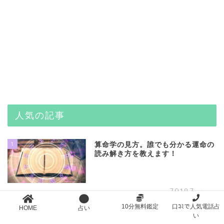
人気の記事
1
算命学の見方。誰でも分かる運命の
読み解き方を教えます！
79187
view
10分無料鑑定
口ｺﾐで人気電話占
HOME
占い
2
細木数子の占いが当たらない理由。
い
信じ過ぎは止めたほうがいいよ