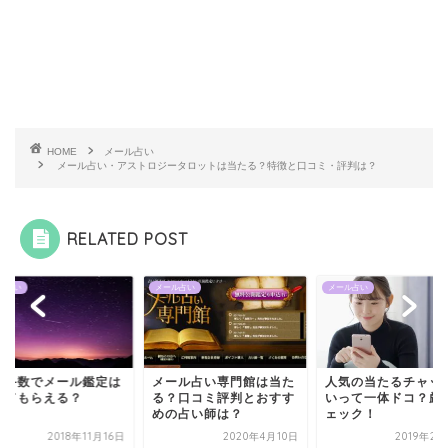
HOME
メール占い
メール占い・アストロジータロットは当たる？特徴と口コミ・評判は？
RELATED POST
メール占い
メール占い
メール占い
は
メール占い専門館は当た
人気の当たるチャット占
紫微斗数で
る？口コミ評判とおすす
いって一体ドコ？厳選チ
やってもら
めの占い師は？
ェック！
6日
2020年4月10日
2019年2月28日