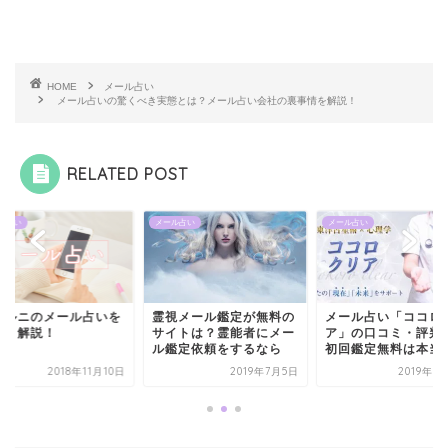
HOME
メール占い
メール占いの驚くべき実態とは？メール占い会社の裏事情を解説！
RELATED POST
ル占い
メール占い
メール占い
ェルニのメール占いを
霊視メール鑑定が無料の
メール占い「ココロ
しく解説！
サイトは？霊能者にメー
ア」の口コミ・評判
ル鑑定依頼をするなら
初回鑑定無料は本当
2018年11月10日
2019年7月5日
2019年5