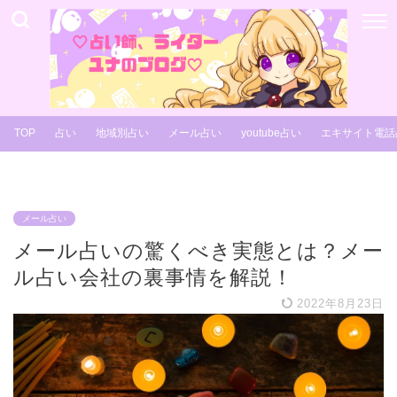
TOP
占い
地域別占い
メール占い
youtube占い
エキサイト電話
メール占い
メール占いの驚くべき実態とは？メー
ル占い会社の裏事情を解説！
2022年8月23日