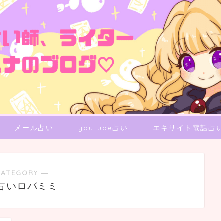
メール占い
youtube占い
エキサイト電話占
CATEGORY ―
占いロバミミ