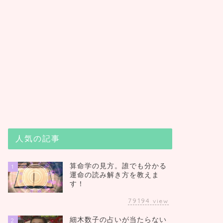
人気の記事
算命学の見方。誰でも分かる
1
運命の読み解き方を教えま
す！
79194
view
細木数子の占いが当たらない
2