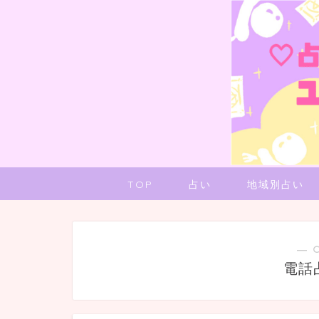
TOP
占い
地域別占い
― 
電話