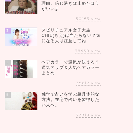
理由。信じ過ぎは止めたほう
がいいよ
50153
view
スピリチュアル女子大生
3
CHIE(ちえ)は当たらない？気
になる人は注意してね
38650
view
ヘアカラーで運気が決まる？
4
運気アップ＆人気ヘアカラー
まとめ
35612
view
独学で占いを学ぶ超具体的な
5
方法。在宅で占いを習得した
い人へ。
32918
view