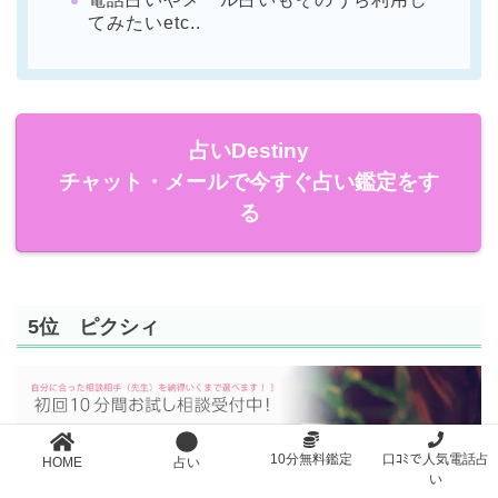
てみたいetc..
占いDestiny
チャット・メールで今すぐ占い鑑定をす
る
5位 ピクシィ
10分無料鑑定
口ｺﾐで人気電話占
HOME
占い
い