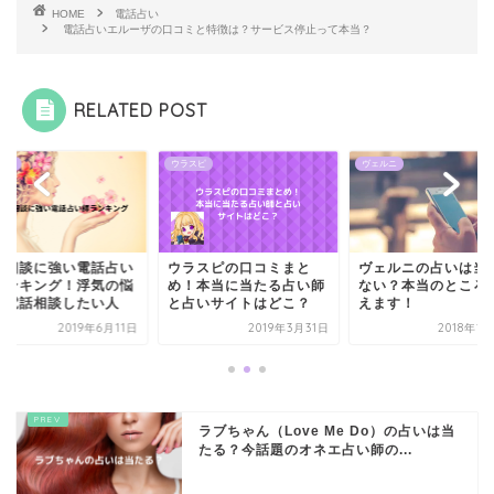
HOME
電話占い
電話占いエルーザの口コミと特徴は？サービス停止って本当？
RELATED POST
スピ
ヴェルニ
電話占い
ラスピの口コミまと
ヴェルニの占いは当たら
浮気相談に強い電話
！本当に当たる占い師
ない？本当のところを教
師ランキング！浮気
占いサイトはどこ？
えます！
みで電話相談したい
2019年3月31日
2018年12月8日
2019年6
ラブちゃん（Love Me Do）の占いは当
たる？今話題のオネエ占い師の...