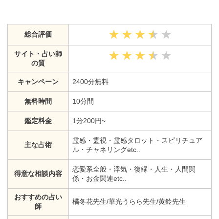
総合評価
サイト・占い師
の質
キャンペーン
2400分無料
無料時間
10分間
鑑定料金
1分200円~
霊感・霊視・霊感タロット・スピリチュア
主な占術
ル・チャネリングetc..
恋愛系全般・浮気・復縁・人生・人間関
得意な相談内容
係・お金関連etc..
おすすめの占い
橘冬花先生/華光うらら先生/黄鈴先生
師