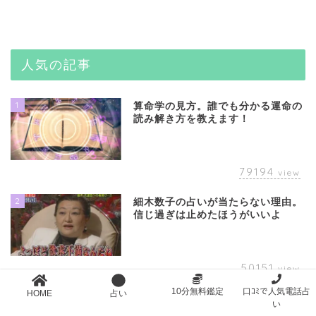
人気の記事
1
算命学の見方。誰でも分かる運命の
読み解き方を教えます！
79194
view
2
細木数子の占いが当たらない理由。
信じ過ぎは止めたほうがいいよ
50151
view
10分無料鑑定
口ｺﾐで人気電話占
HOME
占い
3
スピリチュアル女子大生CHIE(ち
い
え)は当たらない？気になる人は注