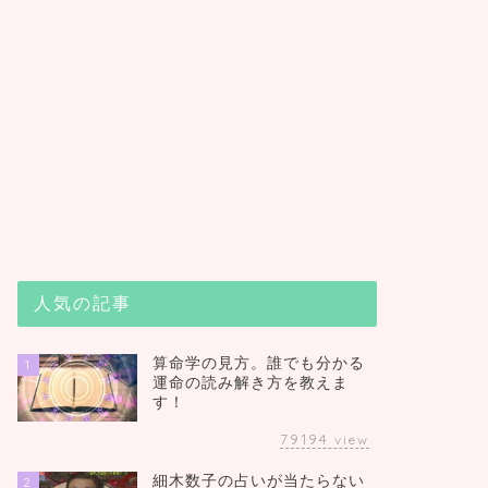
人気の記事
算命学の見方。誰でも分かる
1
運命の読み解き方を教えま
す！
79194
view
細木数子の占いが当たらない
2