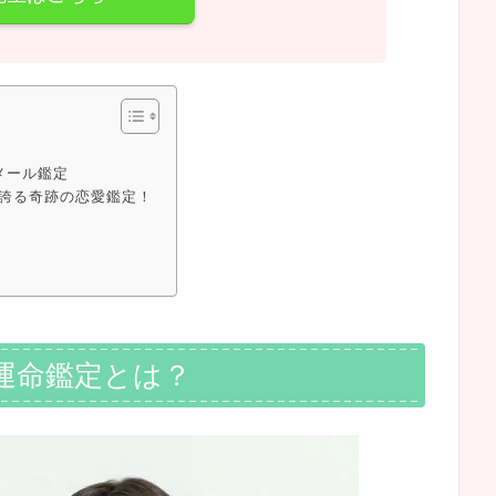
メール鑑定
誇る奇跡の恋愛鑑定！
運命鑑定とは？