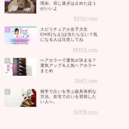
理由。信じ過ぎは止めたほう
がいいよ
50151
view
スピリチュアル女子大生
3
CHIE(ちえ)は当たらない？気
になる人は注意してね
38650
view
ヘアカラーで運気が決まる？
4
運気アップ＆人気ヘアカラー
まとめ
35611
view
独学で占いを学ぶ超具体的な
5
方法。在宅で占いを習得した
い人へ。
32918
view