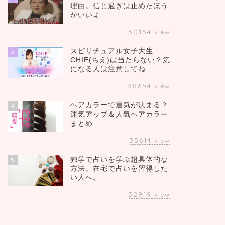
理由。信じ過ぎは止めたほう
がいいよ
50154
view
スピリチュアル女子大生
3
CHIE(ちえ)は当たらない？気
になる人は注意してね
38654
view
ヘアカラーで運気が決まる？
4
運気アップ＆人気ヘアカラー
まとめ
35614
view
独学で占いを学ぶ超具体的な
5
方法。在宅で占いを習得した
い人へ。
32919
view