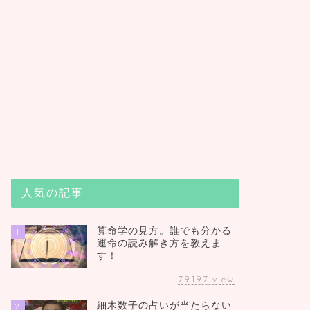
人気の記事
算命学の見方。誰でも分かる
1
運命の読み解き方を教えま
す！
79197
view
細木数子の占いが当たらない
2