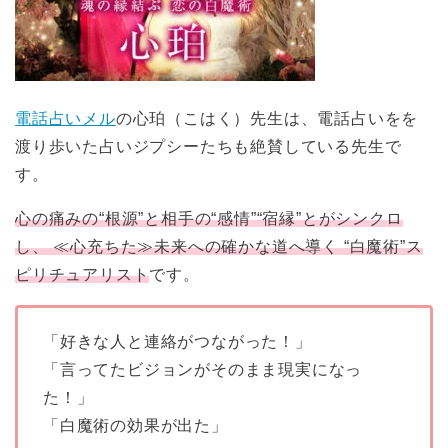
電話占いメル
の心珀（こはく）先生は、電話占いをを
渡り歩いた占いジプシーたちも絶賛している先生で
す。
心の痛みの“根源”と相手の“感情”“宿縁”とがシンクロ
し、 ≪心充ちた≫未来への確かな道へ導く “白魔術”ス
ピリチュアリスト
です。
「好きな人と連絡がつながった！」
「言ってたビジョンがそのまま現実になっ
た！」
「白魔術の効果が出た」