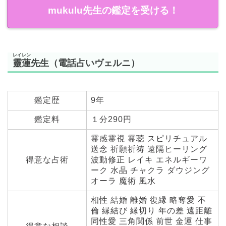
mukulu先生の鑑定を受ける！
レイレン
靈蓮
先生（電話占いヴェルニ）
鑑定歴
9年
鑑定料
１分290円
霊感霊視 霊聴 スピリチュアル
送念 祈願祈祷 遠隔ヒーリング
得意な占術
波動修正 レイキ エネルギーワ
ーク 水晶 チャクラ ダウジング
オーラ 魔術 風水
相性 結婚 離婚 復縁 略奪愛 不
倫 縁結び 縁切り 年の差 遠距離
同性愛 三角関係 前世 金運 仕事