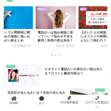
占い
電話占い
占い
話占いで人間関係に関
電話占いは悩み相談に使
【占い】人が相談す
る悩みの相談に強いお
っていい？悩みや不安を
にオススメの時間は
すめ占い師まとめ
解消！利用の形は自由？
んないつ悩むの？
2023年8月17日
2021年1月10日
2019年
エキサイト電話占いの亜白占い師は当た
る？口コミと鑑定内容は？
住吉区の当たる占いは？住吉の当たる占
いのお店・占い館まとめ
10分無料鑑定
口ｺﾐで人気電話占
HOME
占い
い