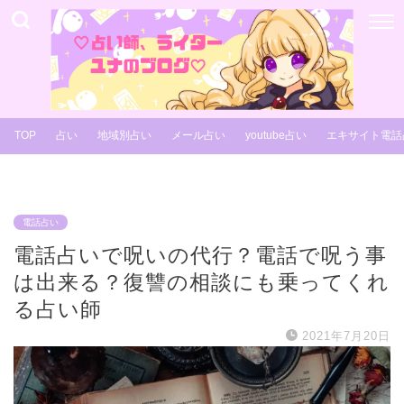
TOP
占い
地域別占い
メール占い
youtube占い
エキサイト電話
電話占い
電話占いで呪いの代行？電話で呪う事
は出来る？復讐の相談にも乗ってくれ
る占い師
2021年7月20日