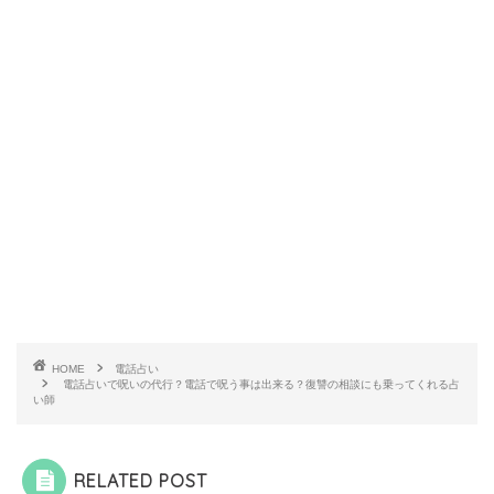
HOME
電話占い
電話占いで呪いの代行？電話で呪う事は出来る？復讐の相談にも乗ってくれる占
い師
RELATED POST