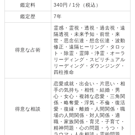
鑑定料
340円 / 1分（税込）
鑑定歴
7年
霊感・霊視・透視・過去視・遠
隔透視・未来予知・前世・来
世・思念伝達・想念伝達・波動
修正・遠隔ヒーリング・タロッ
得意な占術
ト・除霊・霊障・浄霊・オーラ
リーディング・スピリチュアル
リーディング・ダウンジング・
四柱推命
恋愛成就・出会い・片思い・相
手の気持ち・相性・結婚・男
心・女心・複雑な恋愛・三角関
係・略奪愛・浮気・不倫・復活
得意な相談
愛・復縁・離婚・人間関係・職
場の人間関係・対人関係・適
職・家族関係・育児・子育て・
精神問題・心の問題・うつ・ト
ラウマ・人生相談・霊的問題