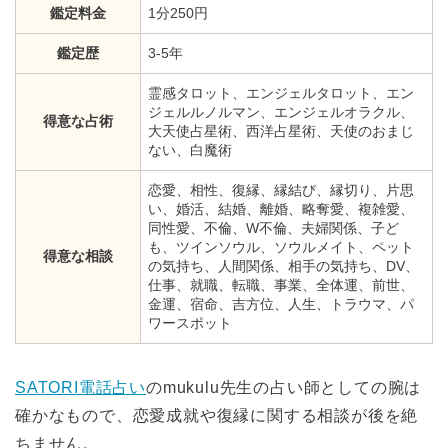
鑑定料金
1分250円
鑑定歴
3-5年
霊感タロット、エンジェルタロット、エン
ジェルルノルマン、エンジェルオラクル、
得意な占術
大天使占星術、西洋占星術、天使のおまじ
ない、白魔術
恋愛、相性、復縁、縁結び、縁切り、片思
い、婚活、結婚、離婚、略奪愛、複雑愛、
同性愛、不倫、W不倫、夫婦関係、子ど
も、ツインソウル、ソウルメイト、ペット
得意な相談
の気持ち、人間関係、相手の気持ち、DV、
仕事、就職、転職、事業、全体運、前世、
金運、宿命、吉方位、人生、トラウマ、パ
ワースポット
SATORI電話占い
のmukulu先生の占い師としての腕は
確かなもので、恋愛成就や復縁に関する相談が後を絶
ちません。