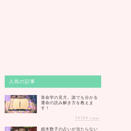
人気の記事
算命学の見方。誰でも分かる
1
運命の読み解き方を教えま
す！
79199
view
細木数子の占いが当たらない
2