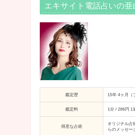
エキサイト電話占いの亜
鑑定歴
15年 4ヶ月
鑑定料
1分 / 286円
オリジナル占
得意な占術
らのメッセー