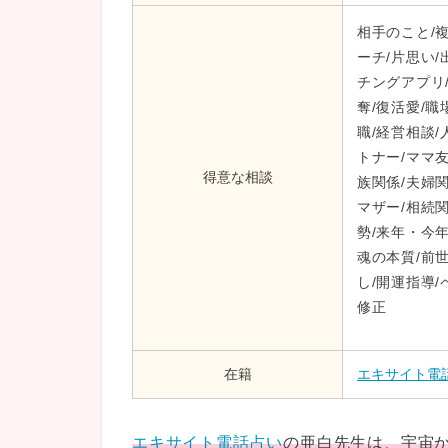
相手のこと/複
ーチ/片思い/
チングアプリ/
奪/復活愛/職
職/経営相談/
トナー/ママ
得意な相談
族関係/夫婦関
マザー/相続関
勢/来年・今年
魂の本質/前
し/開運指導
修正
在籍
エキサイト電
エキサイト電話占い
の亜白先生は、宇宙