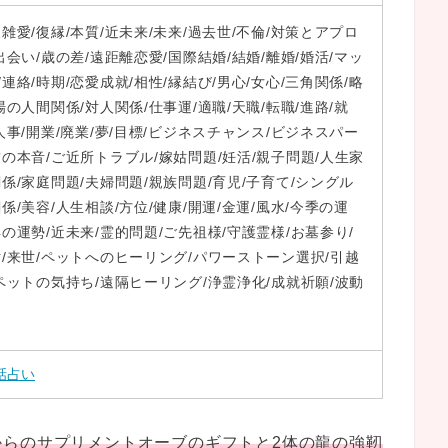
雑愛/復縁/本質/近未来/未来/過去世/不倫/対策とアプロ
出会い/歳の差/遠距離恋愛/国際結婚/結婚/離婚/婚活/マッ
連絡/時期/恋愛成就/相性/縁結び/男心/女心/三角関係/略
場の人間関係/対人関係/仕事運/適職/天職/転職/進路/就
人事/開業/廃業/夢/目標/ビジネスチャンス/ビジネスパー
友の本音/ご近所トラブル/嫁姑問題/妊活/親子問題/人生家
係/家庭問題/夫婦問題/親族問題/育児/子育て/シングル
係/美容/人生相談/方位/健康/開運/金運/風水/今季の運
の運勢/近未来/霊的問題/ご先祖様/守護霊様/お墓参り/
世/来世/ペットへのヒーリング/パワーストーン選択/引越
/ペットの気持ち/遠隔ヒーリング/浄霊浄化/成就祈願/波動
話占い
からのサプリメントオーブのギフトと2体の龍の強靭