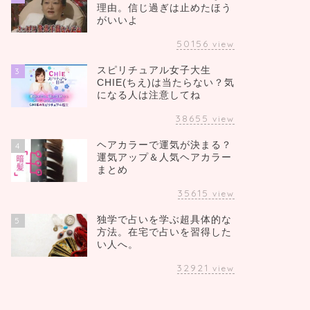
理由。信じ過ぎは止めたほう
がいいよ
50156
view
スピリチュアル女子大生
3
CHIE(ちえ)は当たらない？気
になる人は注意してね
38655
view
ヘアカラーで運気が決まる？
4
運気アップ＆人気ヘアカラー
まとめ
35615
view
独学で占いを学ぶ超具体的な
5
方法。在宅で占いを習得した
い人へ。
32921
view