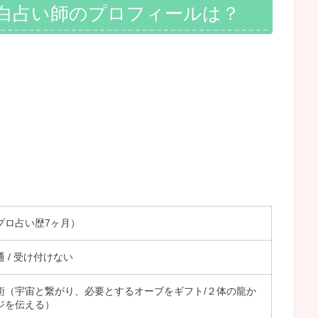
白占い師のプロフィールは？
（プロ占い歴7ヶ月）
 1通 / 受け付けない
術（宇宙と繋がり、必要とするオーブをギフト/２体の龍か
ジを伝える）