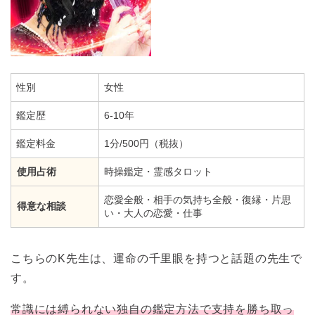
性別
女性
鑑定歴
6-10年
鑑定料金
1分/500円（税抜）
使用占術
時操鑑定・霊感タロット
恋愛全般・相手の気持ち全般・復縁・片思
得意な相談
い・大人の恋愛・仕事
こちらのK先生は、運命の千里眼を持つと話題の先生で
す。
常識には縛られない独自の鑑定方法で支持を勝ち取っ