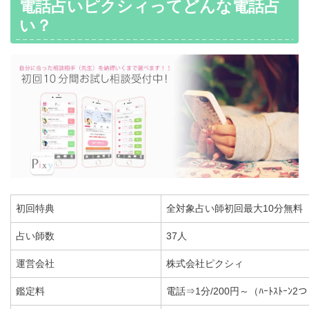
電話占いピクシィってどんな電話占
い？
初回特典
全対象占い師初回最大10分無料
占い師数
37人
運営会社
株式会社ピクシィ
鑑定料
電話⇒1分/200円～（ﾊｰﾄｽﾄｰﾝ2