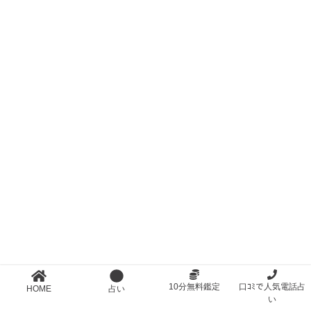
10分無料鑑定
口ｺﾐで人気電話占
HOME
占い
い