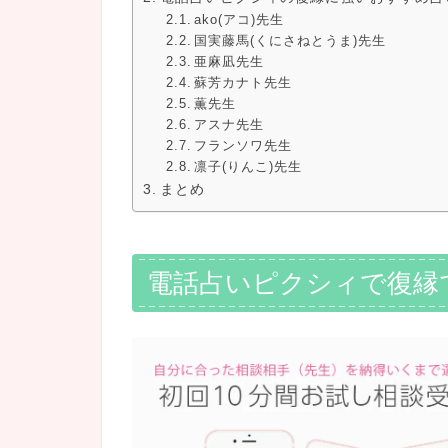
ako(アコ)先生
国実藤馬(くにさねとうま)先生
亜麻凪先生
蘇芳カナト先生
薫先生
アスナ先生
フランソワ先生
凛子(りんこ)先生
まとめ
電話占いピクシィで復縁