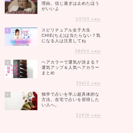
理由。信じ過ぎは止めたほう
がいいよ
50153
view
スピリチュアル女子大生
3
CHIE(ちえ)は当たらない？気
になる人は注意してね
38650
view
ヘアカラーで運気が決まる？
4
運気アップ＆人気ヘアカラー
まとめ
35612
view
独学で占いを学ぶ超具体的な
5
方法。在宅で占いを習得した
い人へ。
32918
view