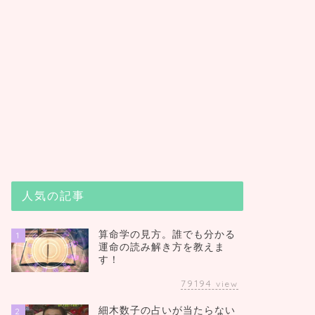
人気の記事
算命学の見方。誰でも分かる
1
運命の読み解き方を教えま
す！
79194
view
細木数子の占いが当たらない
2