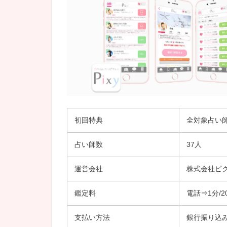
初回特典
全対象占い師
占い師数
37人
運営会社
株式会社ピ
鑑定料
電話⇒1分/20
支払い方法
銀行振り込み/