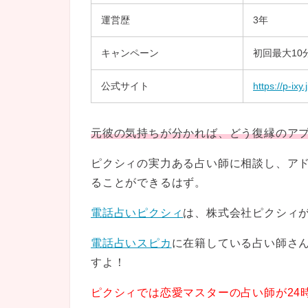
運営歴
3年
キャンペーン
初回最大10
公式サイト
https://p-ixy.
元彼の気持ちが分かれば、どう復縁のア
ピクシィの実力ある占い師に相談し、ア
ることができるはず。
電話占いピクシィ
は、株式会社ピクシィ
電話占いスピカ
に在籍している占い師さ
すよ！
ピクシィでは恋愛マスターの占い師が24