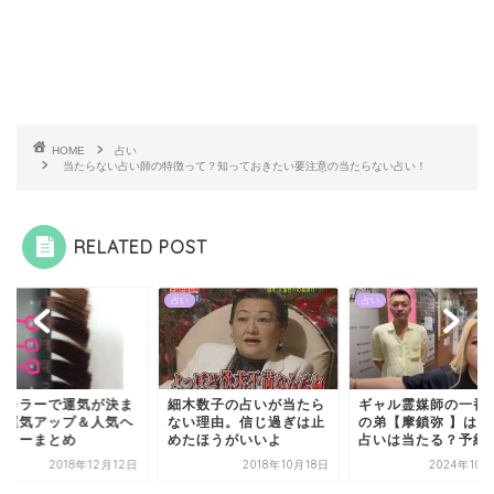
HOME
占い
当たらない占い師の特徴って？知っておきたい要注意の当たらない占い！
RELATED POST
占い
占い
アカラーで運気が決ま
細木数子の占いが当たら
ギャル霊媒師の一番
？運気アップ＆人気ヘ
ない理由。信じ過ぎは止
の弟【摩鎖弥 】は何
カラーまとめ
めたほうがいいよ
占いは当たる？予約方.
2018年12月12日
2018年10月18日
2024年10