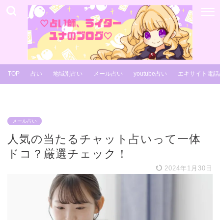
TOP
占い
地域別占い
メール占い
youtube占い
エキサイト電話
メール占い
人気の当たるチャット占いって一体
ドコ？厳選チェック！
2024年1月30日