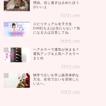
理由。信じ過ぎは止めたほう
がいいよ
50151
view
スピリチュアル女子大生
3
CHIE(ちえ)は当たらない？気
になる人は注意してね
38648
view
ヘアカラーで運気が決まる？
4
運気アップ＆人気ヘアカラー
まとめ
35611
view
独学で占いを学ぶ超具体的な
5
方法。在宅で占いを習得した
い人へ。
32913
view