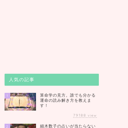
人気の記事
算命学の見方。誰でも分かる
1
運命の読み解き方を教えま
す！
79188
view
細木数子の占いが当たらない
2