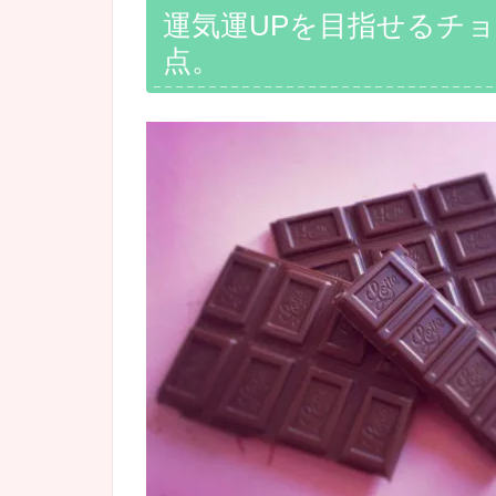
運気運UPを目指せるチ
点。