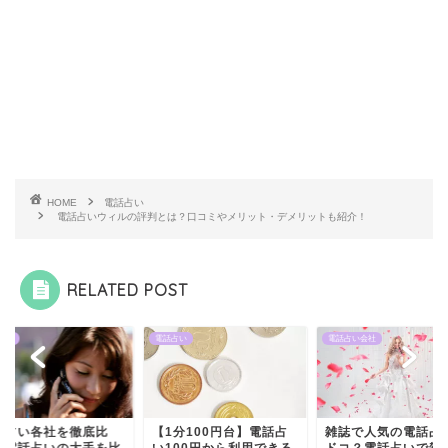
HOME
電話占い
電話占いウィルの評判とは？口コミやメリット・デメリットも紹介！
RELATED POST
ルニ
電話占い
電話占い会社
話占い各社を徹底比
【1分100円台】電話占
雑誌で人気の電話占