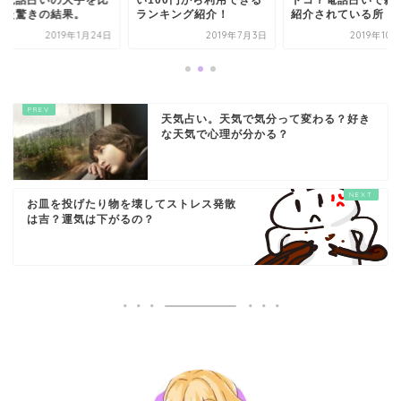
！電話占いの大手を比
い100円から利用できる
ドコ？電話占いで雑
した驚きの結果。
ランキング紹介！
紹介されている所！
2019年1月24日
2019年7月3日
2019年10
天気占い。天気で気分って変わる？好き
な天気で心理が分かる？
お皿を投げたり物を壊してストレス発散
は吉？運気は下がるの？