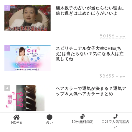
2
細木数子の占いが当たらない理由。
信じ過ぎは止めたほうがいいよ
50156
view
3
スピリチュアル女子大生CHIE(ち
え)は当たらない？気になる人は注
意してね
38655
view
4
ヘアカラーで運気が決まる？運気ア
ップ＆人気ヘアカラーまとめ
35615
view
10分無料鑑定
口ｺﾐで人気電話占
HOME
占い
い
5
独学で占いを学ぶ超具体的な方法。