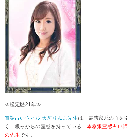
≪鑑定歴21年≫
電話占いウィル 天河りんご先生
は、霊感家系の血を引
く、根っからの霊感を持っている、
本格派霊感占い師
の先生
です。