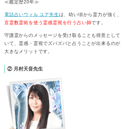
≪鑑定歴20年≫
電話占いウィル ユア先生
は、幼い頃から霊力が強く、
言霊数霊術を使う霊感霊視を行う占い師
です。
守護霊からのメッセージを受け取ることも得意として
いて、霊感・霊視でズバズバと占うことが出来るのが
大きなメリットです。
② 月村天音先生