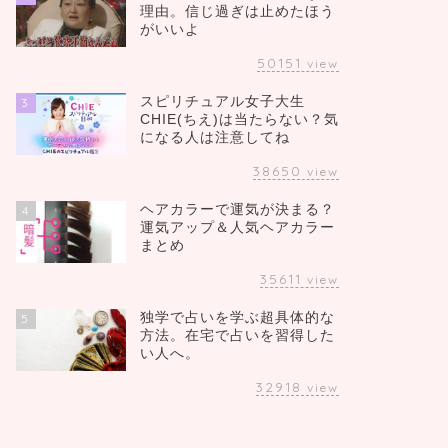
理由。信じ過ぎは止めたほう
がいいよ
50151
view
スピリチュアル女子大生
3
CHIE(ちえ)は当たらない？気
になる人は注意してね
38650
view
ヘアカラーで運気が決まる？
4
運気アップ＆人気ヘアカラー
まとめ
35611
view
独学で占いを学ぶ超具体的な
5
方法。在宅で占いを習得した
い人へ。
32918
view