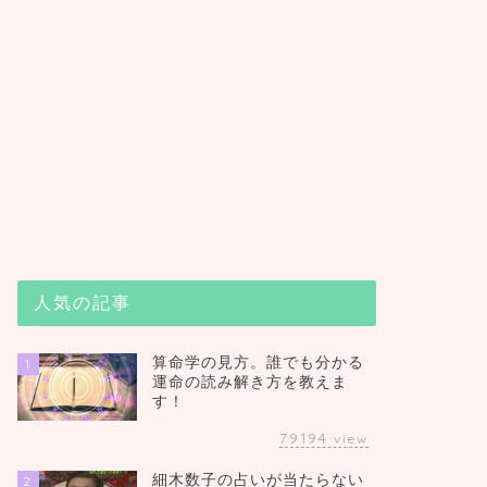
人気の記事
算命学の見方。誰でも分かる
1
運命の読み解き方を教えま
す！
79194
view
細木数子の占いが当たらない
2