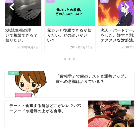
占い
恋愛
人間関係の悩み
元カレと復縁できるか知
恋人・パートナーが浮気
LINEの未読無
りたい。どの占いがい
をした。許す？別れる？
由！占いで相談
い？
オススメな対処法。
理由を知りたい
2019年1月13日
2018年12月16日
20
「歯相学」で歯のテスト＆運勢アップ。
歯への意識は足りている？
デート・食事する所はどこがいい？パワ
ーフードや運気の上がる食事。