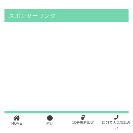
スポンサーリンク
人気の記事
10分無料鑑定
口ｺﾐで人気電話占
HOME
占い
い