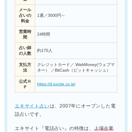
メール
占いの
1通／3000円～
料金
営業時
24時間
間
占い師
約170人
の人数
支払方
クレジットカード／ WebMoney(ウェブマ
法
ネー） ／BitCash（ビットキャッシュ）
公式Ｈ
https://d.excite.co.jp/
Ｐ
エキサイト占い
は、2007年にオープンした電
話占いです。
エキサイト『電話占い』の特徴は、
上場企業