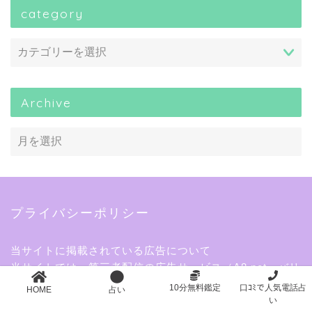
category
Archive
プライバシーポリシー
当サイトに掲載されている広告について
当サイトでは、第三者配信の広告サービス（A8.net、バリ
ューコマース、afb、BannerBridge、Amazonアソシエイ
10分無料鑑定
口ｺﾐで人気電話占
HOME
占い
ト、Google AdSense）を利用しています。
い