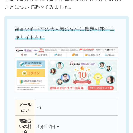
ことについて調べてみました。
超高い的中率の大人気の先生に鑑定可能！エ
キサイト占い
メール
有
占い
電話占
いの料
1分187円〜
金