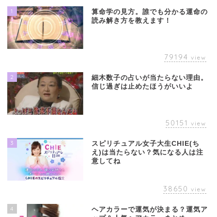
1
算命学の見方。誰でも分かる運命の
読み解き方を教えます！
79194
view
2
細木数子の占いが当たらない理由。
信じ過ぎは止めたほうがいいよ
50151
view
3
スピリチュアル女子大生CHIE(ち
え)は当たらない？気になる人は注
意してね
38650
view
4
ヘアカラーで運気が決まる？運気ア