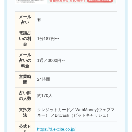
メール
有
占い
電話占
いの料
1分187円〜
金
メール
占いの
1通／3000円～
料金
営業時
24時間
間
占い師
約170人
の人数
支払方
クレジットカード／ WebMoney(ウェブマ
法
ネー） ／BitCash（ビットキャッシュ）
公式Ｈ
https://d.excite.co.jp/