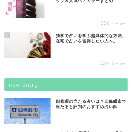
ップ＆人気ヘアカラーまとめ
35611
view
5
独学で占いを学ぶ超具体的な方法。
在宅で占いを習得したい人へ。
32918
view
new entry
四條畷の当たる占いは？四條畷市で
当たると評判のおすすめ占い師