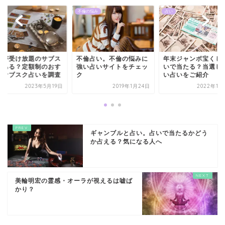
不倫の悩み
占い
いが受け放題のサブス
不倫占い。不倫の悩みに
年末ジャンボ宝くじ
はある？定額制のおす
強い占いサイトをチェッ
いで当たる？当選し
めサブスク占いを調査
ク
い占いをご紹介
2023年5月19日
2019年1月24日
2022年11
ギャンブルと占い。占いで当たるかどう
か占える？気になる人へ
美輪明宏の霊感・オーラが視えるは嘘ば
かり？