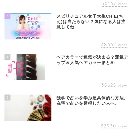
50167
view
3
スピリチュアル女子大生CHIE(ち
え)は当たらない？気になる人は注
意してね
38662
view
4
ヘアカラーで運気が決まる？運気ア
ップ＆人気ヘアカラーまとめ
35625
view
5
独学で占いを学ぶ超具体的な方法。
在宅で占いを習得したい人へ。
32930
view