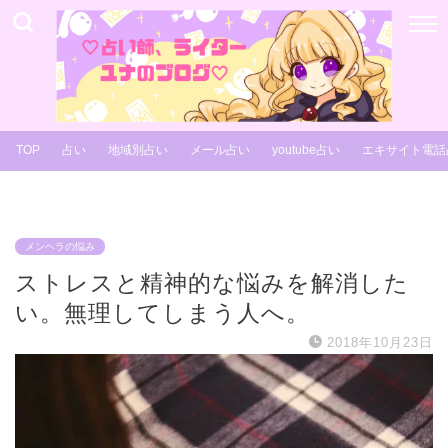
TOP
占い
地域別占い
メール占い
youtube占い
エキサイト電話
メンヘラの悩み
ストレスと精神的な悩みを解消した
い。無理してしまう人へ。
2018年10月23日