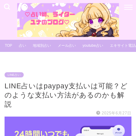
TOP
占い
地域別占い
メール占い
youtube占い
エキサイト電話
LINE占い
LINE占いはpaypay支払いは可能？ど
のような支払い方法があるのかも解
説
2025年6月27日