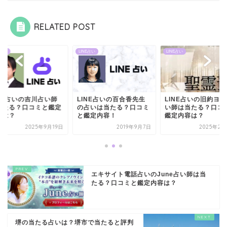
RELATED POST
E占い
LINE占い
LINE占い
INE占いの吉川占い師
LINE占いの百合香先生
LINE占いの旧約ヨ
当たる？口コミと鑑定
の占いは当たる？口コミ
い師は当たる？口コ
容は？
と鑑定内容！
鑑定内容は？
2025年9月19日
2019年9月7日
2025年2月
エキサイト電話占いのJune占い師は当
たる？口コミと鑑定内容は？
堺の当たる占いは？堺市で当たると評判