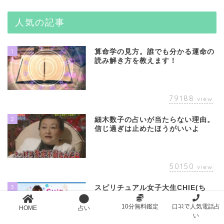
人気の記事
1
算命学の見方。誰でも分かる運命の
読み解き方を教えます！
79188
view
2
細木数子の占いが当たらない理由。
信じ過ぎは止めたほうがいいよ
50150
view
3
スピリチュアル女子大生CHIE(ち
え)は当たらない？気になる人は注
意してね
10分無料鑑定
口ｺﾐで人気電話占
HOME
占い
い