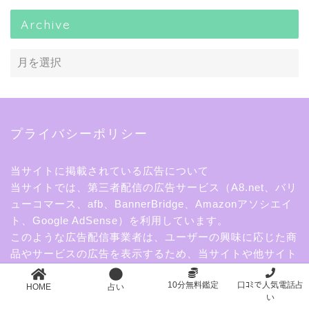
Archive
プライバシーポリシー
当サイトに掲載されている広告について
当サイトでは、第三者配信の広告サービス（A8.net、バリ
ューコマース、afb、BannerBridge、Amazonアソシエイ
ト、Google AdSense）を利用しています。
このような広告配信事業者は、ユーザーの興味に応じた商
品やサービスの広告を表示するため、当サイトや他サイト
へのアクセスに関する情報 『Cookie』(氏名、住所、メー
10分無料鑑定
口ｺﾐで人気電話占
ル アドレス、電話番号は含まれません) を使用することが
HOME
占い
い
あります。