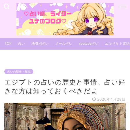
TOP
占い
地域別占い
メール占い
youtube占い
エキサイト電話
占いの歴史・知識
エジプトの占いの歴史と事情。占い好
きな方は知っておくべきだよ
2020年4月29日