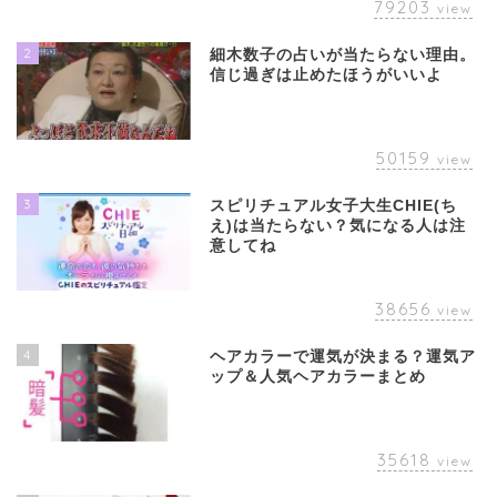
79203
view
2
細木数子の占いが当たらない理由。
信じ過ぎは止めたほうがいいよ
50159
view
3
スピリチュアル女子大生CHIE(ち
え)は当たらない？気になる人は注
意してね
38656
view
4
ヘアカラーで運気が決まる？運気ア
ップ＆人気ヘアカラーまとめ
35618
view