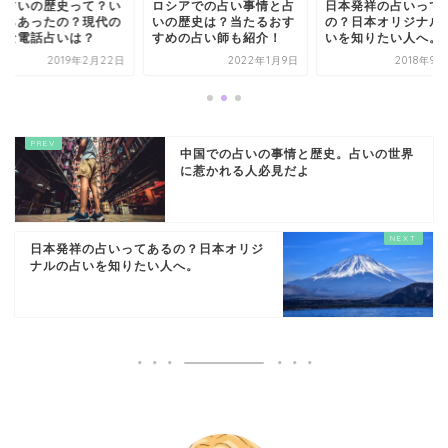
話占いの歴史って？い
ロシアでの占い事情と占
日本発祥の占いって
からあったの？現代の
いの歴史は？当たるおす
の？日本オリジナル
流な電話占いは？
すめの占い師も紹介！
いを知りたい人へ。
2019年2月22日
2022年1月9日
2018年9
中国での占いの事情と歴史。占いの世界
に惹かれる人必見だよ
日本発祥の占いってあるの？日本オリジ
ナルの占いを知りたい人へ。