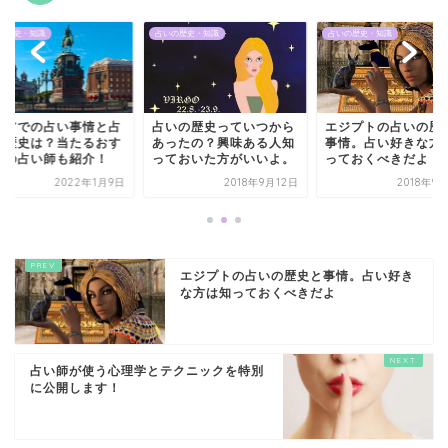
の歴史・知識
占いの歴史・知識
占いの歴史・知識
シアでの占い事情と占
占いの歴史っていつから
エジプトの占いの歴
の歴史は？当たるおす
あったの？興味ある人知
事情。占い好きな方
めの占い師も紹介！
っておいた方がいいよ。
っておくべきだよ
2022年1月9日
2018年9月12日
2018年9
エジプトの占いの歴史と事情。占い好き
な方は知っておくべきだよ
占い師が使う心理学とテクニックを特別
に公開します！