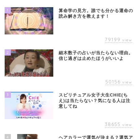
1
算命学の見方。誰でも分かる運命の
読み解き方を教えます！
79199
view
2
細木数子の占いが当たらない理由。
信じ過ぎは止めたほうがいいよ
50156
view
3
スピリチュアル女子大生CHIE(ち
え)は当たらない？気になる人は注
意してね
38655
view
4
ヘアカラーで運気が決まる？運気ア