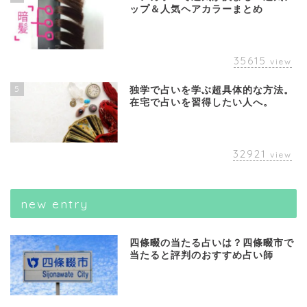
ップ＆人気ヘアカラーまとめ
35615
view
5
独学で占いを学ぶ超具体的な方法。
在宅で占いを習得したい人へ。
32921
view
new entry
四條畷の当たる占いは？四條畷市で
当たると評判のおすすめ占い師