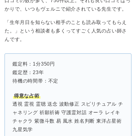
口コミの数が多く、750件以上。それも良い口コミばっ
かりで、いつもヴェルニで紹介されている先生です。
「生年月日を知らない相手のことも読み取ってもらえ
た。」という相談者も多くってすごく人気の占い師さ
んです。
鑑定料：1分350円
鑑定歴：23年
待機の時間帯：不定
得意な占術
透視 霊視 霊聴 送念 波動修正 スピリチュアル チ
ャネリング 祈願祈祷 守護霊対話 オーラ レイキ
チャクラ 紫微斗数 易 風水 姓名判断 東洋占星術
九星気学