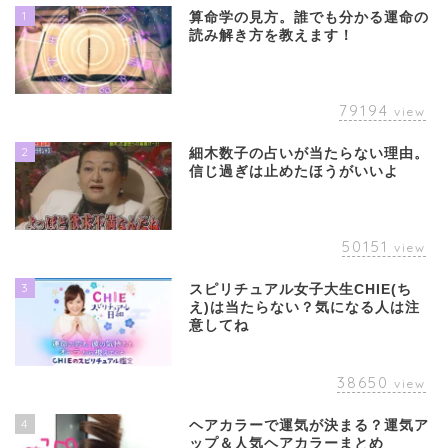
1
算命学の見方。誰でも分かる運命の
読み解き方を教えます！
79194
view
2
細木数子の占いが当たらない理由。
信じ過ぎは止めたほうがいいよ
50151
view
3
スピリチュアル女子大生CHIE(ち
え)は当たらない？気になる人は注
意してね
38650
view
4
ヘアカラーで運気が決まる？運気ア
ップ＆人気ヘアカラーまとめ