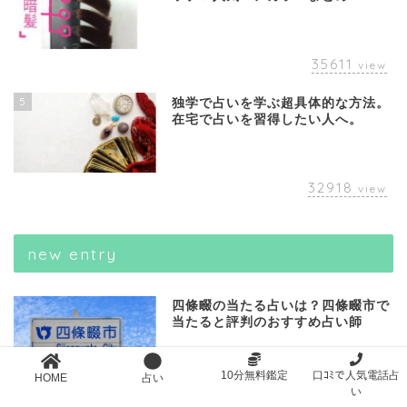
35611
view
5
独学で占いを学ぶ超具体的な方法。
在宅で占いを習得したい人へ。
32918
view
new entry
四條畷の当たる占いは？四條畷市で
当たると評判のおすすめ占い師
10分無料鑑定
口ｺﾐで人気電話占
HOME
占い
い
エキサイト電話占いのENISHI先生