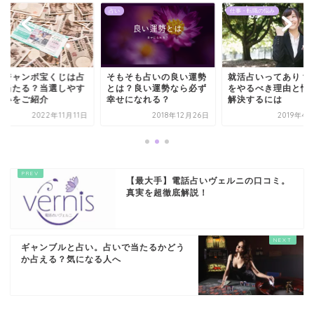
仕事・転職の悩み
占い
もそも占いの良い運勢
就活占いってあり？占い
年末ジャンボ宝くじ
は？良い運勢なら必ず
をやるべき理由と悩みを
いで当たる？当選し
せになれる？
解決するには
い占いをご紹介
2018年12月26日
2019年4月26日
2022年11
【最大手】電話占いヴェルニの口コミ。
真実を超徹底解説！
ギャンブルと占い。占いで当たるかどう
か占える？気になる人へ