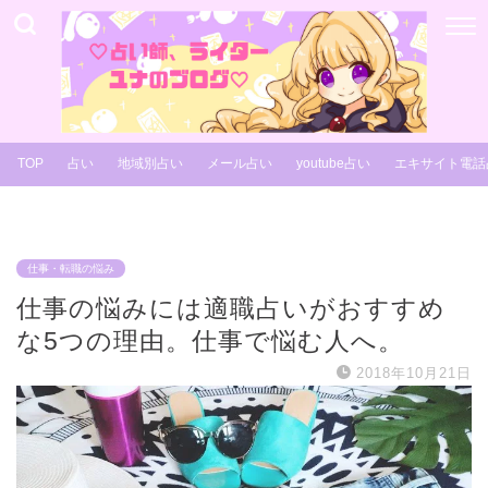
TOP
占い
地域別占い
メール占い
youtube占い
エキサイト電話
仕事・転職の悩み
仕事の悩みには適職占いがおすすめ
な5つの理由。仕事で悩む人へ。
2018年10月21日