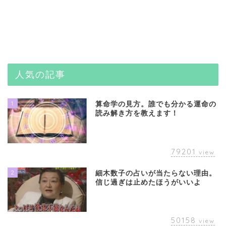
人気の記事
1
算命学の見方。誰でも分かる運命の
読み解き方を教えます！
79201
view
2
細木数子の占いが当たらない理由。
信じ過ぎは止めたほうがいいよ
50158
view