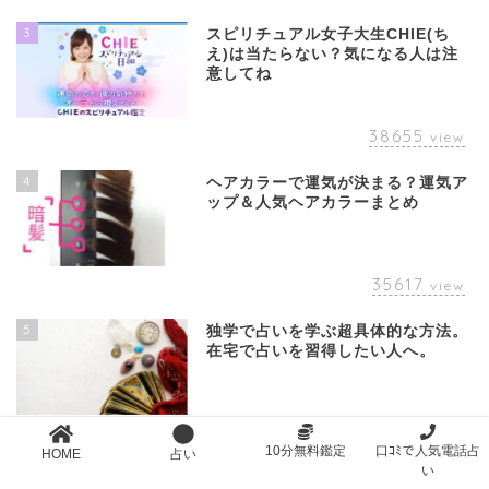
3
スピリチュアル女子大生CHIE(ち
え)は当たらない？気になる人は注
意してね
38655
view
4
ヘアカラーで運気が決まる？運気ア
ップ＆人気ヘアカラーまとめ
35617
view
5
独学で占いを学ぶ超具体的な方法。
在宅で占いを習得したい人へ。
32921
view
10分無料鑑定
口ｺﾐで人気電話占
HOME
占い
い