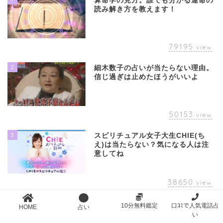
算命学の見方。誰でも分かる運命の
読み解き方を教えます！
79195
view
2
細木数子の占いが当たらない理由。
信じ過ぎは止めたほうがいいよ
50153
view
3
スピリチュアル女子大生CHIE(ち
え)は当たらない？気になる人は注
意してね
38650
view
4
ヘアカラーで運気が決まる？運気ア
10分無料鑑定
口ｺﾐで人気電話占
HOME
占い
ップ＆人気ヘアカラーまとめ
い