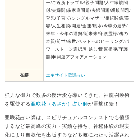
ー/ご近所トラブル/親子問題/人生家族関
係/夫婦関係/家庭問題/夫婦問題/親族問題/
育児/子育て/シングルマザー/相続関係/美
容/人生相談/開運/金運/風水/今季の運勢/
来年・今年の運勢/近未来/守護霊様/魂の
本質/前世/来世/ペットへのヒーリング/パ
ワーストーン選択/引越し/開運指導/守護
龍神/開運アフォアメーション
在籍
エキサイト電話占い
強力な御力で数多の復活愛を導いてきた、神龍召喚術
を駆使する
亜咲花（あさか）占い師
が電撃移籍！
亜咲花占い師は、スピリチュアルコンテストでも優勝
するなど最高峰の実力・実績を持ち、神秘体験の現実
化により自叙伝を出版するなど多岐にわたり活躍され