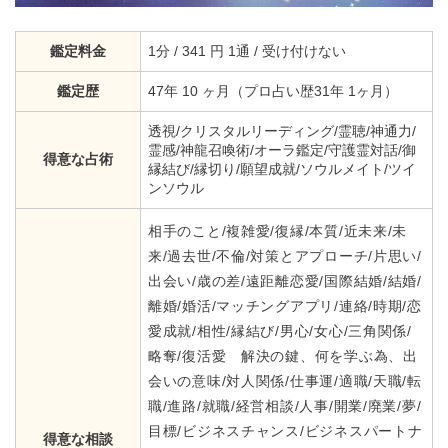
鑑定料金
1分 / 341 円 1通 / 受け付けない
鑑定歴
47年 10 ヶ月（プロ占い歴31年 1ヶ月）
透視/クリスタルリーディング/霊聴/神通力/
霊感/神龍召喚術/オーラ鑑定/守護霊対話/御
得意な占術
縁結び/縁切り/願望成就/ソウルメイト/ツイ
ンソウル
相手のこと/複雑愛/復縁/本質/近未来/未
来/過去世/不倫/対策とアプローチ/片思い/
出会い/歳の差/遠距離恋愛/国際結婚/結婚/
離婚/婚活/マッチングアプリ/連絡/時期/恋
愛成就/相性/縁結び/男心/女心/三角関係/
略奪/復活愛 解決の鍵、何を学ぶ為、出
会いの意味/対人関係/仕事運/適職/天職/転
職/進路/就職/経営相談/人事/開業/廃業/夢/
目標/ビジネスチャンス/ビジネスパートナ
得意な相談