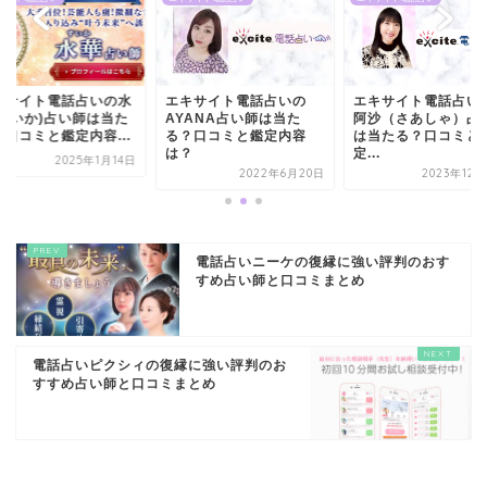
キサイト電話占いの水
エキサイト電話占いの
エキサイト電話占い
(すいか)占い師は当た
AYANA占い師は当た
阿沙（さあしゃ）占
？口コミと鑑定内容...
る？口コミと鑑定内容
は当たる？口コミと
は？
定...
2025年1月14日
2022年6月20日
2023年12
電話占いニーケの復縁に強い評判のおす
すめ占い師と口コミまとめ
電話占いピクシィの復縁に強い評判のお
すすめ占い師と口コミまとめ