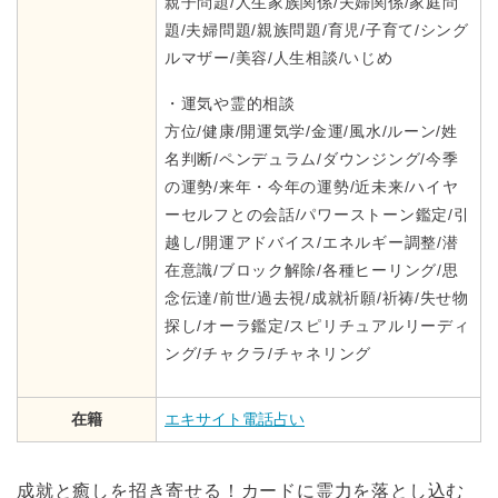
親子問題/人生家族関係/夫婦関係/家庭問
題/夫婦問題/親族問題/育児/子育て/シング
ルマザー/美容/人生相談/いじめ
・運気や霊的相談
方位/健康/開運気学/金運/風水/ルーン/姓
名判断/ペンデュラム/ダウンジング/今季
の運勢/来年・今年の運勢/近未来/ハイヤ
ーセルフとの会話/パワーストーン鑑定/引
越し/開運アドバイス/エネルギー調整/潜
在意識/ブロック解除/各種ヒーリング/思
念伝達/前世/過去視/成就祈願/祈祷/失せ物
探し/オーラ鑑定/スピリチュアルリーディ
ング/チャクラ/チャネリング
在籍
エキサイト電話占い
成就と癒しを招き寄せる！カードに霊力を落とし込む