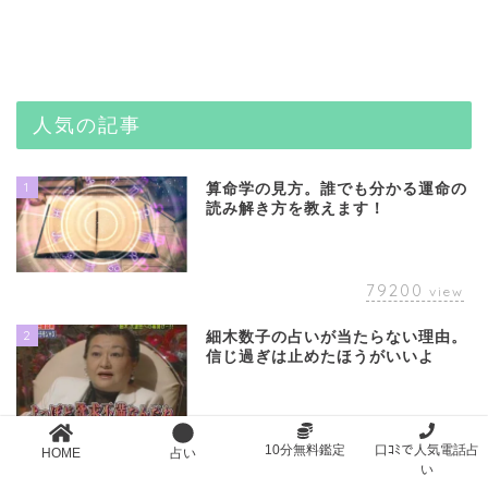
人気の記事
1
算命学の見方。誰でも分かる運命の
読み解き方を教えます！
79200
view
2
細木数子の占いが当たらない理由。
信じ過ぎは止めたほうがいいよ
50157
view
10分無料鑑定
口ｺﾐで人気電話占
HOME
占い
い
3
スピリチュアル女子大生CHIE(ち