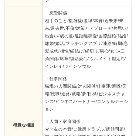
・恋愛関係
相手のこと/複雑愛/復縁/本質/近未来/未
来/過去世/不倫/対策とアプローチ/片思い/
出会い/歳の差/遠距離恋愛/国際結婚/結婚/
離婚/婚活/マッチングアプリ/連絡/時期/恋
愛成就/相性/縁結び/縁切り/男心/女心/三
角関係/略奪/復活愛/ソウルメイト鑑定/ツ
インレイ/ツインソウル
・仕事関係
職場の人間関係/対人関係/仕事運/適職/天
職/転職/進路/就職/夢/目標/ビジネスチャ
ンス/ビジネスパートナー/コンサルテーシ
ョン
・人間・家庭関係
得意な相談
ママ友の本音/ご近所トラブル/嫁姑問題/