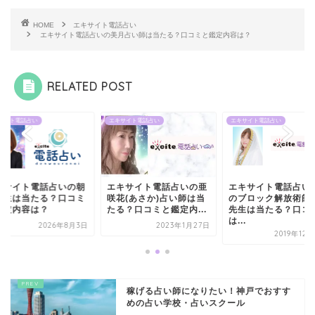
HOME
エキサイト電話占い
エキサイト電話占いの美月占い師は当たる？口コミと鑑定内容は？
RELATED POST
サイト電話占い
エキサイト電話占い
エキサイト電話占い
キサイト電話占いの朝
エキサイト電話占いの亜
エキサイト電話占い
先生は当たる？口コミ
咲花(あさか)占い師は当
のブロック解放術師
鑑定内容は？
たる？口コミと鑑定内...
先生は当たる？口コ
は...
2026年8月3日
2023年1月27日
2019年12
稼げる占い師になりたい！神戸でおすす
めの占い学校・占いスクール