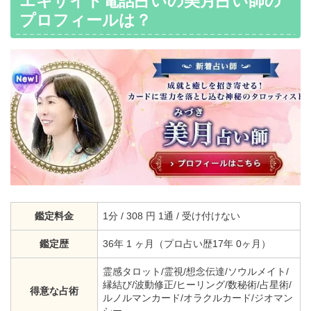
エキサイト電話占いの美月占い師の
プロフィールは？
鑑定料金
1分 / 308 円 1通 / 受け付けない
鑑定歴
36年 1 ヶ月（プロ占い歴17年 0ヶ月）
霊感タロット/霊視/想念伝達/ソウルメイト/
縁結び/波動修正/ヒーリング/数秘術/占星術/
得意な占術
ルノルマンカード/オラクルカード/ジオマン
シー