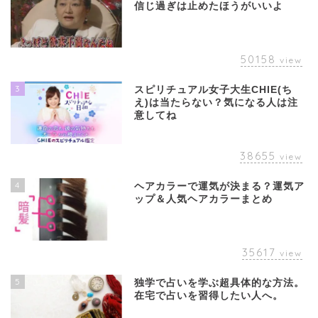
信じ過ぎは止めたほうがいいよ
50158
view
3
スピリチュアル女子大生CHIE(ち
え)は当たらない？気になる人は注
意してね
38655
view
4
ヘアカラーで運気が決まる？運気ア
ップ＆人気ヘアカラーまとめ
35617
view
5
独学で占いを学ぶ超具体的な方法。
在宅で占いを習得したい人へ。