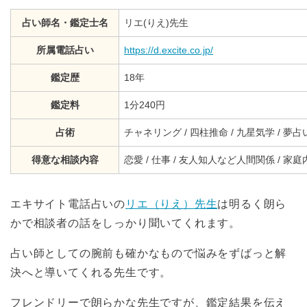
占い師名・鑑定士名
リエ(りえ)先生
所属電話占い
https://d.excite.co.jp/
鑑定歴
18年
鑑定料
1分240円
占術
チャネリング / 四柱推命 / 九星気学 / 夢
得意な相談内容
恋愛 / 仕事 / 友人知人など人間関係 / 
エキサイト電話占いの
リエ（りえ）先生
は明るく朗ら
かで相談者の話をしっかり聞いてくれます。
占い師としての腕前も確かなもので悩みをずばっと解
決へと導いてくれる先生です。
フレンドリーで朗らかな先生ですが、鑑定結果を伝え