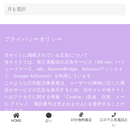
プライバシーポリシー
当サイトに掲載されている広告について
当サイトでは、第三者配信の広告サービス（A8.net、バリ
ューコマース、afb、BannerBridge、Amazonアソシエイ
ト、Google AdSense）を利用しています。
このような広告配信事業者は、ユーザーの興味に応じた商
品やサービスの広告を表示するため、当サイトや他サイト
へのアクセスに関する情報 『Cookie』(氏名、住所、メー
ル アドレス、電話番号は含まれません) を使用することが
あります。
10分無料鑑定
口ｺﾐで人気電話占
HOME
占い
い