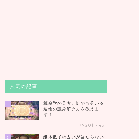
人気の記事
算命学の見方。誰でも分かる
1
運命の読み解き方を教えま
す！
79201
view
細木数子の占いが当たらない
2