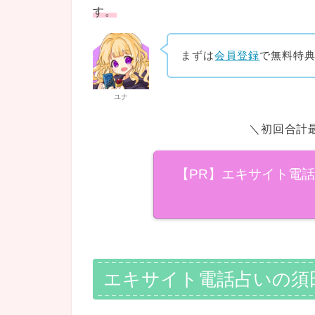
す。
まずは
会員登録
で無料特
ユナ
＼初回合計最
【PR】エキサイト電
エキサイト電話占いの須