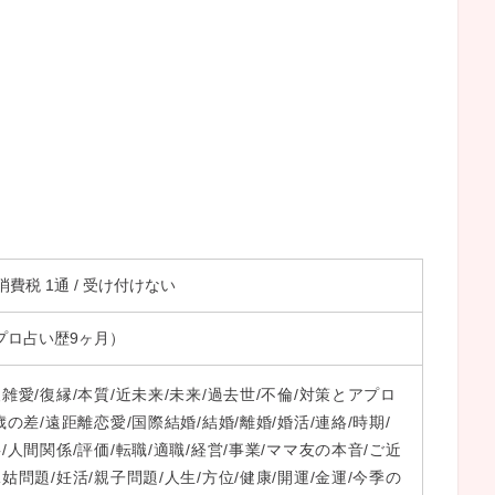
＋消費税 1通 / 受け付けない
（プロ占い歴9ヶ月）
雑愛/復縁/本質/近未来/未来/過去世/不倫/対策とアプロ
歳の差/遠距離恋愛/国際結婚/結婚/離婚/婚活/連絡/時期/
/人間関係/評価/転職/適職/経営/事業/ママ友の本音/ご近
姑問題/妊活/親子問題/人生/方位/健康/開運/金運/今季の