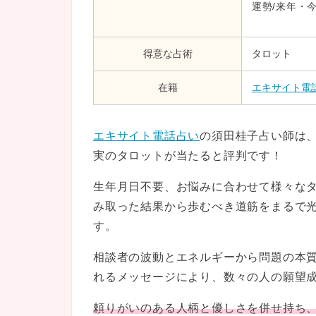
運勢/来年・
得意な占術
タロット
在籍
エキサイト電
エキサイト電話占い
の須田桂子占い師は
実のタロットが当たると評判です！
生年月日不要、お悩みに合わせて様々な
み取った結果から歩むべき道筋をまるで
す。
相談者の波動とエネルギーから問題の本
れるメッセージにより、数々の人の願望
頼りがいのある人柄と優しさを併せ持ち