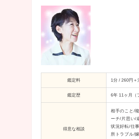
鑑定料
1分 / 260円
鑑定歴
6年 11ヶ月
相手のこと/複
ーチ/片思い/
状況好転/仕事
得意な相談
所トラブル/嫁