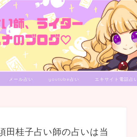
メール占い
youtube占い
エキサイト電話占
須田桂子占い師の占いは当