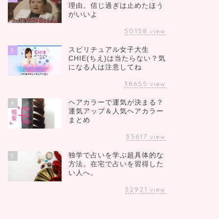
理由。信じ過ぎは止めたほう
がいいよ
50158
view
スピリチュアル女子大生
3
CHIE(ちえ)は当たらない？気
になる人は注意してね
38655
view
ヘアカラーで運気が決まる？
4
運気アップ＆人気ヘアカラー
まとめ
35617
view
独学で占いを学ぶ超具体的な
5
方法。在宅で占いを習得した
い人へ。
32921
view