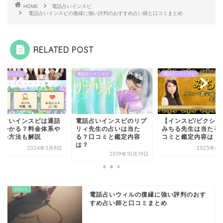
HOME
電話占いインスピ
電話占いインスピの復縁に強い評判のおすすめ占い師と口コミまとめ
RELATED POST
占いインスピ
電話占いインスピ
電話占いインスピ
話占いインスピは通話
電話占いインスピのリプ
【インスピ/ピクシィ
はかかる？料金体系や
リィ先生の占いは当た
みちる先生は当たる
払い方法も解説
る？口コミと鑑定内容
コミと鑑定内容は？
は？
2024年3月8日
2025年4
2019年10月19日
電話占いウィルの復縁に強い評判のおす
すめ占い師と口コミまとめ