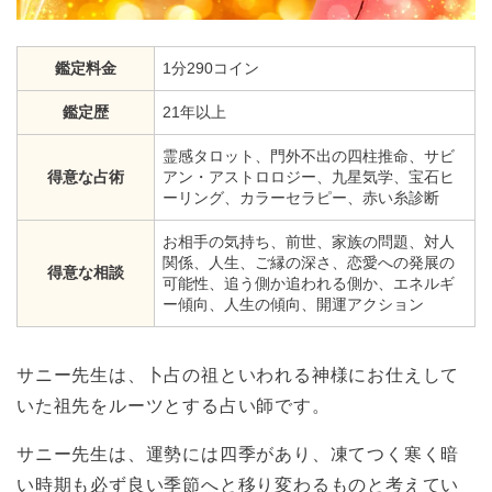
鑑定料金
1分290コイン
鑑定歴
21年以上
霊感タロット、門外不出の四柱推命、サビ
得意な占術
アン・アストロロジー、九星気学、宝石ヒ
ーリング、カラーセラピー、赤い糸診断
お相手の気持ち、前世、家族の問題、対人
関係、人生、ご縁の深さ、恋愛への発展の
得意な相談
可能性、追う側か追われる側か、エネルギ
ー傾向、人生の傾向、開運アクション
サニー先生は、卜占の祖といわれる神様にお仕えして
いた祖先をルーツとする占い師です。
サニー先生は、運勢には四季があり、凍てつく寒く暗
い時期も必ず良い季節へと移り変わるものと考えてい