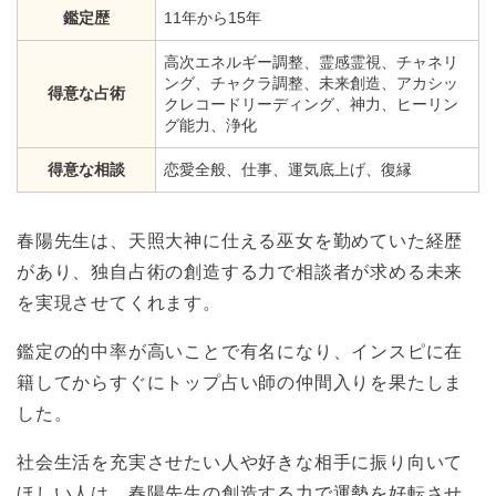
鑑定歴
11年から15年
高次エネルギー調整、霊感霊視、チャネリ
ング、チャクラ調整、未来創造、アカシッ
得意な占術
クレコードリーディング、神力、ヒーリン
グ能力、浄化
得意な相談
恋愛全般、仕事、運気底上げ、復縁
春陽先生は、天照大神に仕える巫女を勤めていた経歴
があり、独自占術の創造する力で相談者が求める未来
を実現させてくれます。
鑑定の的中率が高いことで有名になり、インスピに在
籍してからすぐにトップ占い師の仲間入りを果たしま
した。
社会生活を充実させたい人や好きな相手に振り向いて
ほしい人は、春陽先生の創造する力で運勢を好転させ