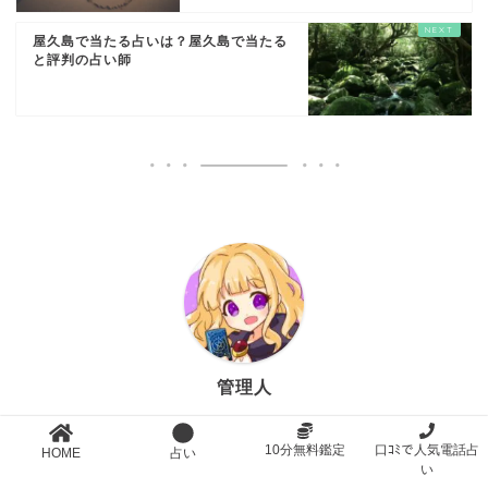
屋久島で当たる占いは？屋久島で当たる
と評判の占い師
管理人
占い好きの方・悩める人のための占い情報発信サイトで
10分無料鑑定
口ｺﾐで人気電話占
HOME
占い
す。
い