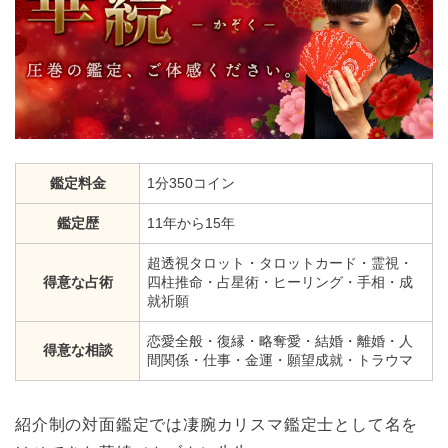
鑑定料金
1分350コイン
鑑定歴
11年から15年
超透視タロット・タロットカード・霊視・
得意な占術
四柱推命・占星術・ヒーリング・手相・成
就祈願
恋愛全般・復縁・略奪愛・結婚・離婚・人
得意な相談
間関係・仕事・金運・願望成就・トラウマ
紹介制の対面鑑定では凄腕カリスマ鑑定士として名を