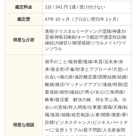
鑑定料金
1分 / 341 円 1通 / 受け付けない
鑑定歴
47年 10 ヶ月（プロ占い歴31年 1ヶ月）
透視/クリスタルリーディング/霊聴/神通力/
霊感/神龍召喚術/オーラ鑑定/守護霊対話/御
得意な占術
縁結び/縁切り/願望成就/ソウルメイト/ツイ
ンソウル
相手のこと/複雑愛/復縁/本質/近未来/未
来/過去世/不倫/対策とアプローチ/片思い/
出会い/歳の差/遠距離恋愛/国際結婚/結婚/
離婚/婚活/マッチングアプリ/連絡/時期/恋
愛成就/相性/縁結び/男心/女心/三角関係/
略奪/復活愛 解決の鍵、何を学ぶ為、出
会いの意味/対人関係/仕事運/適職/天職/転
職/進路/就職/経営相談/人事/開業/廃業/夢/
目標/ビジネスチャンス/ビジネスパートナ
得意な相談
ー/ご近所トラブル/親子問題/人生家族関