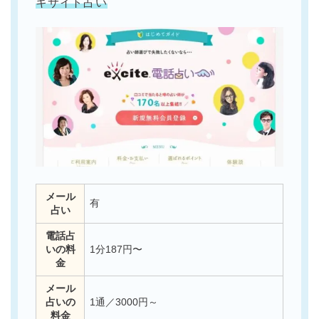
キサイト占い
メール
有
占い
電話占
いの料
1分187円〜
金
メール
占いの
1通／3000円～
料金