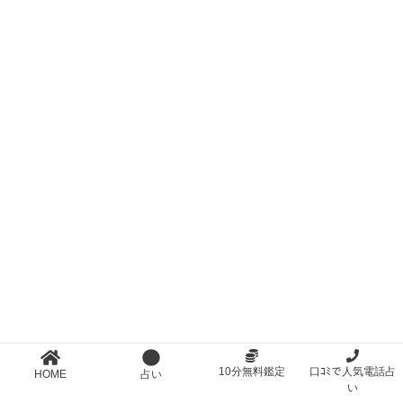
10分無料鑑定
口ｺﾐで人気電話占
HOME
占い
い