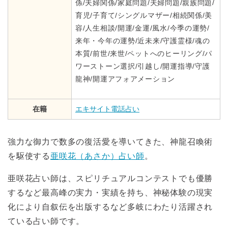
係/夫婦関係/家庭問題/夫婦問題/親族問題/
育児/子育て/シングルマザー/相続関係/美
容/人生相談/開運/金運/風水/今季の運勢/
来年・今年の運勢/近未来/守護霊様/魂の
本質/前世/来世/ペットへのヒーリング/パ
ワーストーン選択/引越し/開運指導/守護
龍神/開運アフォアメーション
在籍
エキサイト電話占い
強力な御力で数多の復活愛を導いてきた、神龍召喚術
を駆使する
亜咲花（あさか）占い師
。
亜咲花占い師は、スピリチュアルコンテストでも優勝
するなど最高峰の実力・実績を持ち、神秘体験の現実
化により自叙伝を出版するなど多岐にわたり活躍され
ている占い師です。