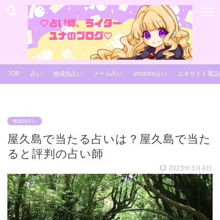
TOP
占い
地域別占い
メール占い
youtube占い
エキサイト電話
地域別占い
屋久島で当たる占いは？屋久島で当た
ると評判の占い師
2023年3月4日