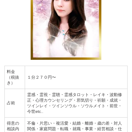
料金
（税抜
１分２７０円〜
き）
霊感・霊視・霊聴・霊感タロット・レイキ・波動修
正・心理カウンセリング・邪気切り・祈願・成就・
占術
ツインレイ・ツインソウル・ソウルメイト・前世・
今世etc..
得意の
不倫・片思い・複活愛・結婚・離婚・歳の差・対人
相談内
関係・家庭問題・転職・就職・事業・経営相談・仕