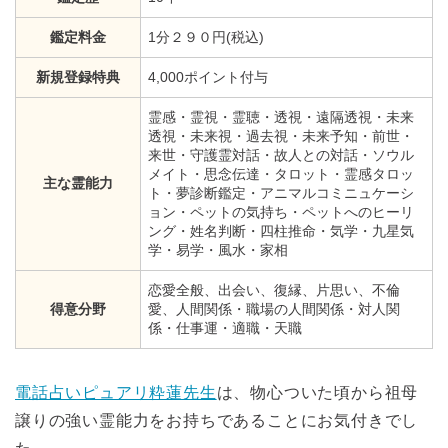
鑑定料金
1分２９０円(税込)
新規登録特典
4,000ポイント付与
霊感・霊視・霊聴・透視・遠隔透視・未来
透視・未来視・過去視・未来予知・前世・
来世・守護霊対話・故人との対話・ソウル
メイト・思念伝達・タロット・霊感タロッ
主な霊能力
ト・夢診断鑑定・アニマルコミニュケーシ
ョン・ペットの気持ち・ペットへのヒーリ
ング・姓名判断・四柱推命・気学・九星気
学・易学・風水・家相
恋愛全般、出会い、復縁、片思い、不倫
得意分野
愛、人間関係・職場の人間関係・対人関
係・仕事運・適職・天職
電話占いピュアリ粋蓮先生
は、物心ついた頃から祖母
譲りの強い霊能力をお持ちであることにお気付きでし