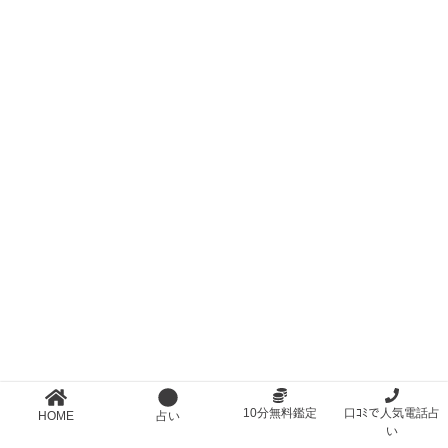
10分無料鑑定
口ｺﾐで人気電話占
HOME
占い
い