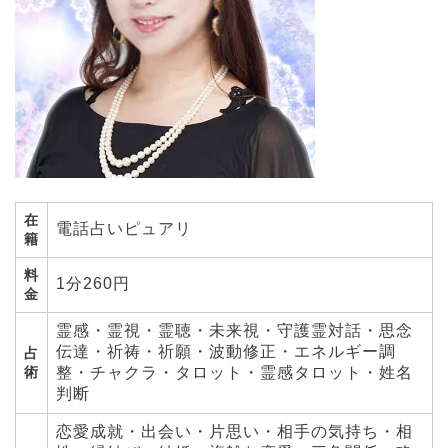
在
電話占いピュアリ
籍
料
1分260円
金
霊感・霊視・霊聴・未来視・守護霊対話・思念
伝達・祈祷・祈願・波動修正・エネルギー調
占
術
整・チャクラ・タロット・霊感タロット・姓名
判断
恋愛成就・出会い・片思い・相手の気持ち・相