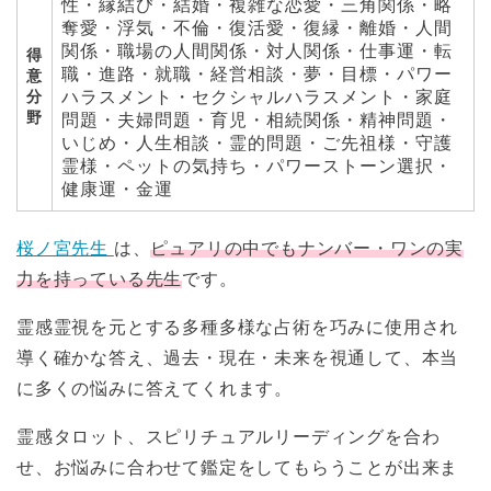
性・縁結び・結婚・複雑な恋愛・三角関係・略
奪愛・浮気・不倫・復活愛・復縁・離婚・人間
関係・職場の人間関係・対人関係・仕事運・転
得
職・進路・就職・経営相談・夢・目標・パワー
意
分
ハラスメント・セクシャルハラスメント・家庭
野
問題・夫婦問題・育児・相続関係・精神問題・
いじめ・人生相談・霊的問題・ご先祖様・守護
霊様・ペットの気持ち・パワーストーン選択・
健康運・金運
桜ノ宮先生
は、
ピュアリの中でもナンバー・ワンの実
力を持っている先生
です。
霊感霊視を元とする多種多様な占術を巧みに使用され
導く確かな答え、過去・現在・未来を視通して、本当
に多くの悩みに答えてくれます。
霊感タロット、スピリチュアルリーディングを合わ
せ、お悩みに合わせて鑑定をしてもらうことが出来ま