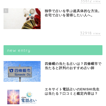
35612
view
5
独学で占いを学ぶ超具体的な方法。
在宅で占いを習得したい人へ。
32918
view
new entry
四條畷の当たる占いは？四條畷市で
当たると評判のおすすめ占い師
エキサイト電話占いのENISHI先生
は当たる？口コミと鑑定内容は？