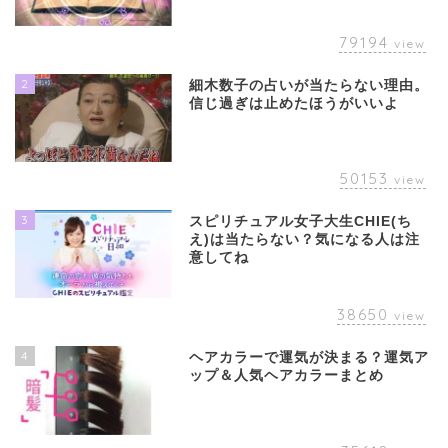
79194
view
2
細木数子の占いが当たらない理由。
信じ過ぎは止めたほうがいいよ
50153
view
3
スピリチュアル女子大生CHIE(ち
え)は当たらない？気になる人は注
意してね
38650
view
4
ヘアカラーで運気が決まる？運気ア
ップ＆人気ヘアカラーまとめ