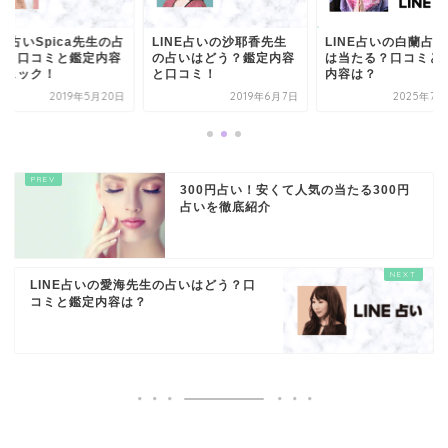
NE占いSpica先生の占
LINE占いの沙耶香先生
LINE占いの白蘭占
は？口コミと鑑定内容
の占いはどう？鑑定内容
は当たる？口コミと
チェック！
と口コミ！
内容は？
2019年5月20日
2019年6月7日
2025年7月
300円占い！安くて人気の当たる300円
占いを徹底紹介
LINE占いの愛海先生の占いはどう？口
コミと鑑定内容は？