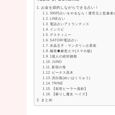
お金を節約しながらできる占い！
300円占いをやるなら！運営元と監修者
LINE占い
電話占いアトランティス
インスピ
デスティニー
SATORI電話占い
水晶玉子・マンダリン占星術
極視◆麻恵エマ(スマホ版)
1億人の絶対婚期
JUNO
新宿の母
ビーナス高木
溟白龍(めいはくりゅう)
TRINE
【前世ヒーラー真鈴】
【蘇りし魔女 ヘイズ】
まとめ