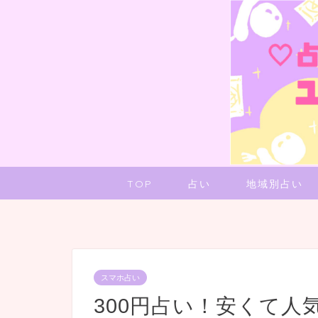
TOP
占い
地域別占い
スマホ占い
300円占い！安くて人