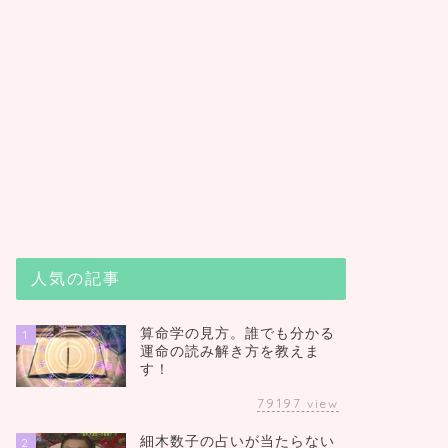
人気の記事
算命学の見方。誰でも分かる
1
運命の読み解き方を教えま
す！
79197
view
細木数子の占いが当たらない
2