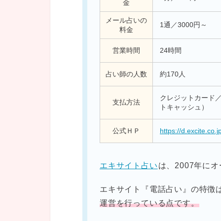
金
メール占いの
1通／3000円～
料金
営業時間
24時間
占い師の人数
約170人
クレジットカード／ W
支払方法
トキャッシュ）
公式ＨＰ
https://d.excite.co.j
エキサイト占い
は、2007年に
エキサイト『電話占い』の特徴
運営を行っている点です。