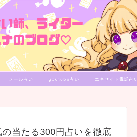
メール占い
youtube占い
エキサイト電話占
気の当たる300円占いを徹底