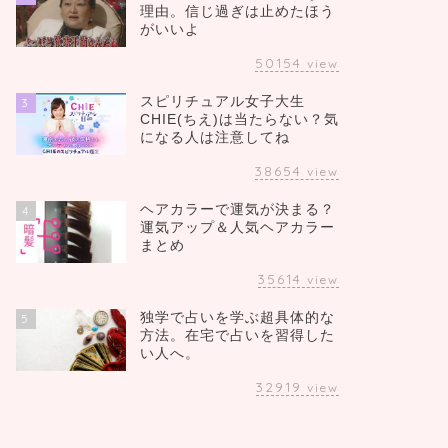
理由。信じ過ぎは止めたほう
がいいよ
50154
view
スピリチュアル女子大生
3
CHIE(ちえ)は当たらない？気
になる人は注意してね
38654
view
ヘアカラーで運気が決まる？
4
運気アップ＆人気ヘアカラー
まとめ
35614
view
独学で占いを学ぶ超具体的な
5
方法。在宅で占いを習得した
い人へ。
32919
view