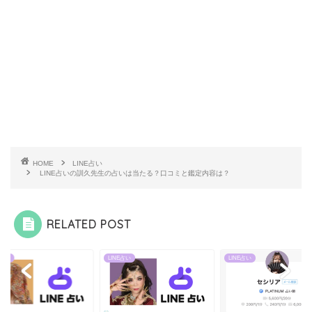
HOME
LINE占い
LINE占いの訓久先生の占いは当たる？口コミと鑑定内容は？
RELATED POST
E占い
LINE占い
LINE占い