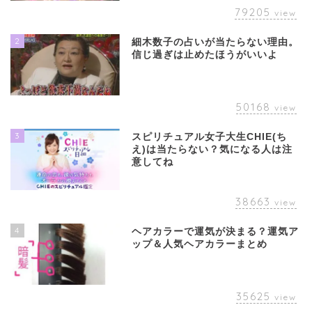
79205
view
2
細木数子の占いが当たらない理由。
信じ過ぎは止めたほうがいいよ
50168
view
3
スピリチュアル女子大生CHIE(ち
え)は当たらない？気になる人は注
意してね
38663
view
4
ヘアカラーで運気が決まる？運気ア
ップ＆人気ヘアカラーまとめ
35625
view