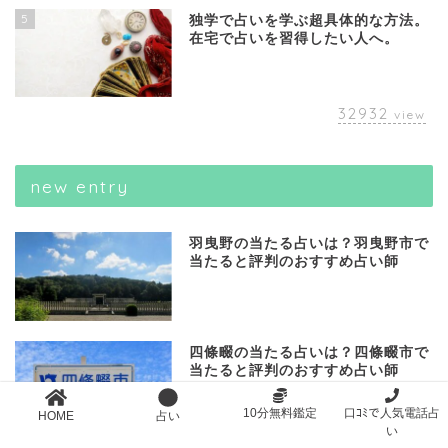
5
独学で占いを学ぶ超具体的な方法。
在宅で占いを習得したい人へ。
32932
view
new entry
羽曳野の当たる占いは？羽曳野市で
当たると評判のおすすめ占い師
四條畷の当たる占いは？四條畷市で
当たると評判のおすすめ占い師
10分無料鑑定
口ｺﾐで人気電話占
HOME
占い
い