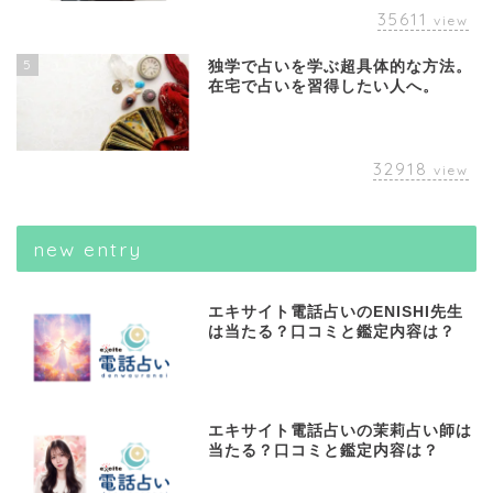
35611
view
5
独学で占いを学ぶ超具体的な方法。
在宅で占いを習得したい人へ。
32918
view
new entry
エキサイト電話占いのENISHI先生
は当たる？口コミと鑑定内容は？
エキサイト電話占いの茉莉占い師は
当たる？口コミと鑑定内容は？