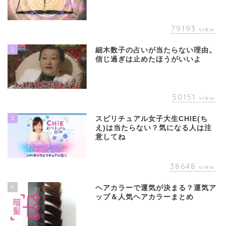
79193
view
2
細木数子の占いが当たらない理由。
信じ過ぎは止めたほうがいいよ
50151
view
3
スピリチュアル女子大生CHIE(ち
え)は当たらない？気になる人は注
意してね
38648
view
4
ヘアカラーで運気が決まる？運気ア
ップ＆人気ヘアカラーまとめ