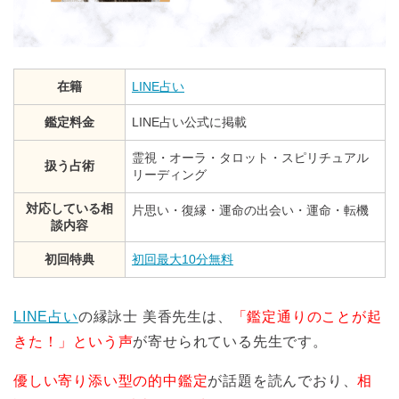
在籍
LINE占い
鑑定料金
LINE占い公式に掲載
霊視・オーラ・タロット・スピリチュアル
扱う占術
リーディング
対応している相
片思い・復縁・運命の出会い・運命・転機
談内容
初回特典
初回最大10分無料
LINE占い
の縁詠士 美香先生は、
「鑑定通りのことが起
きた！」という声
が寄せられている先生です。
優しい寄り添い型の的中鑑定
が話題を読んでおり、
相