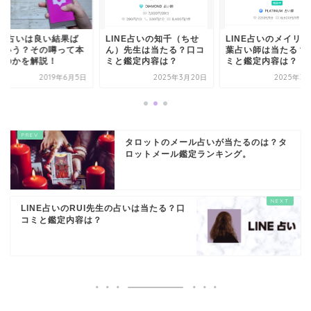
INE占いは良い結果ば
LINE占いの知千（ちせ
LINE占いのメイリ
りいう？その噂って本
ん）先生は当たる？口コ
葉占い師は当たる？
なのかを解説！
ミと鑑定内容は？
ミと鑑定内容は？
2019年6月5日
2025年3月20日
2025年3
タロットのメール占いが当たるのは？タ
ロットメール鑑定ランキング。
LINE占いのRUI先生の占いは当たる？口
コミと鑑定内容は？