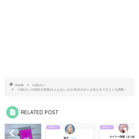
HOME
LINE占い
LINE占いの緑詠士美香(えんよみし みか)先生の占いは当たる？口コミを調査！
RELATED POST
E占い
LINE占い
LINE占い